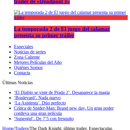
tráiler de «Deadpool 3»
La temporada 2 de El juego del calamar
presenta su primer tráiler
Especiales
Noticias de series
Zona Caliente
Mejores Películas del Año
Quiénes Somos
Contacta
Últimas Noticias
‘El Diablo se viste de Prada 2’. Desaparece la magia
‘Boulevard’. Nada nuevo
‘La Asistenta’. Dúo perfecto
Crítica de Spider-Man: Brand new day. Un gran poder
conlleva una gran película
‘Supergirl’. De 7’5 con fresquito
Home
/
Trailers
/
The Dark Knight, último trailer. Espectacular.