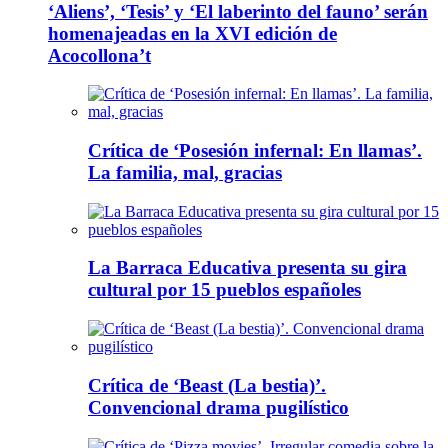
‘Aliens’, ‘Tesis’ y ‘El laberinto del fauno’ serán
homenajeadas en la XVI edición de
Acocollona’t
Crítica de ‘Posesión infernal: En llamas’.
La familia, mal, gracias
La Barraca Educativa presenta su gira
cultural por 15 pueblos españoles
Crítica de ‘Beast (La bestia)’.
Convencional drama pugilístico