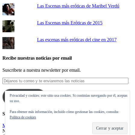
Las Escenas más eróticas de Maribel Verdú
Las Escenas más Eróticas de 2015
Las escenas más eróticas del cine en 2017
Recibe nuestras noticias por email
Suscribete a nuestra newsletter por email.
Déjanos
tu
correo
Privacidad y cookies: este sitio usa cookies. Si continúas navegando por él, aceptas
y
Suscribirse
su uso.
te
enviaremos
Para obtener más información, incluido cómo gestionar las cookies, consulta:
las
Síguenos en Twitter
Política de cookies
noticias
Mis tuits
Noticias de cine y de series de televisión, críticas, tráilers, estrenos.