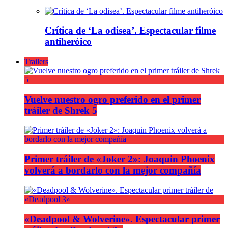
Crítica de ‘La odisea’. Espectacular filme
antiheróico
Trailers
Vuelve nuestro ogro preferido en el primer
tráiler de Shrek 5
Primer tráiler de «Joker 2»: Joaquin Phoenix
volverá a bordarlo con la mejor compañía
«Deadpool & Wolverine». Espectacular primer