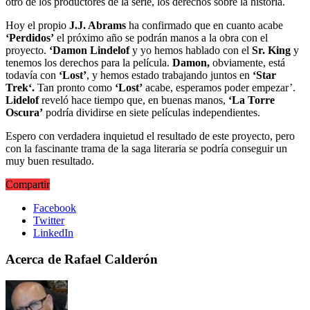
otro de los productores de la serie, los derechos sobre la historia.
Hoy el propio
J.J. Abrams
ha confirmado que en cuanto acabe
‘Perdidos’
el próximo año se podrán manos a la obra con el
proyecto.
‘Damon Lindelof
y yo hemos hablado con el
Sr. King
y
tenemos los derechos para la película.
Damon,
obviamente, está
todavía con
‘Lost’
, y hemos estado trabajando juntos en
‘
Star
Trek
‘.
Tan pronto como
‘Lost’
acabe, esperamos poder empezar’.
Lidelof
reveló hace tiempo que, en buenas manos,
‘La Torre
Oscura’
podría dividirse en siete películas independientes.
Espero con verdadera inquietud el resultado de este proyecto, pero
con la fascinante trama de la saga literaria se podría conseguir un
muy buen resultado.
Compartir
Facebook
Twitter
LinkedIn
Acerca de Rafael Calderón