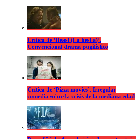
Crítica de ‘Beast (La bestia)’.
Convencional drama pugilístico
Crítica de ‘Pizza movies’. Irregular
comedia sobre la crisis de la mediana edad