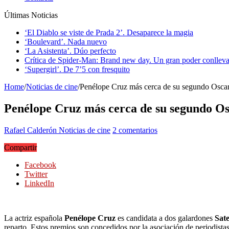
Últimas Noticias
‘El Diablo se viste de Prada 2’. Desaparece la magia
‘Boulevard’. Nada nuevo
‘La Asistenta’. Dúo perfecto
Crítica de Spider-Man: Brand new day. Un gran poder conlleva
‘Supergirl’. De 7’5 con fresquito
Home
/
Noticias de cine
/
Penélope Cruz más cerca de su segundo Osca
Penélope Cruz más cerca de su segundo O
Rafael Calderón
Noticias de cine
2 comentarios
Compartir
Facebook
Twitter
LinkedIn
La actriz española
Penélope Cruz
es candidata a dos galardones
Sate
reparto. Estos premios son concedidos por la asociación de periodistas