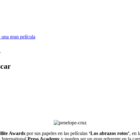
 una gran película
r
scar
llite Awards
por sus papeles en las películas
‘Los abrazos rotos’
, en 
 International
Press Academy
y pueden ser un gran referente en la car