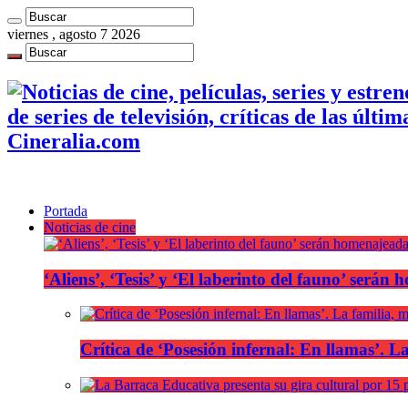
viernes , agosto 7 2026
de series de televisión, críticas de las últi
Cineralia.com
Portada
Noticias de cine
‘Aliens’, ‘Tesis’ y ‘El laberinto del fauno’ será
Crítica de ‘Posesión infernal: En llamas’. La