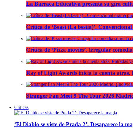
La Barraca Educativa presenta su gira cult
Crítica de ‘Beast (La bestia)’. Convencional
Crítica de ‘Pizza movies’. Irregular comedia
Ray of Light Awards inicia la cuenta atrás.
Stranger Fan Meet 9 The Tour 2026 Madrid.
Críticas
‘El Diablo se viste de Prada 2’. Desaparece la ma