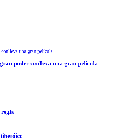
gran poder conlleva una gran película
 regla
ntiheróico