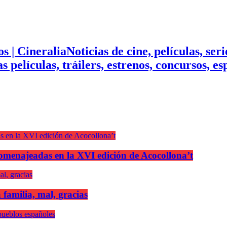
Noticias de cine, películas, ser
mas películas, tráilers, estrenos, concursos, 
n homenajeadas en la XVI edición de Acocollona’t
 familia, mal, gracias