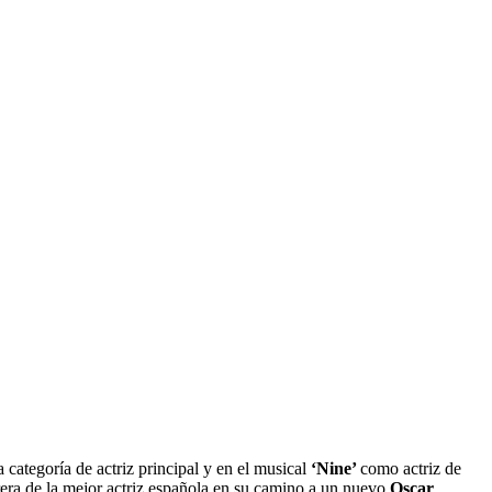
la categoría de actriz principal y en el musical
‘Nine’
como actriz de
rera de la mejor actriz española en su camino a un nuevo
Oscar
.