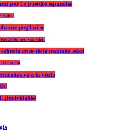
ural por 15 pueblos españoles
 drama pugilístico
 sobre la crisis de la mediana edad
 Entradas ya a la venta
 ¡Inolvidable!
gia