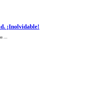
. ¡Inolvidable!
 ha …