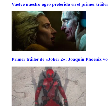
Vuelve nuestro ogro preferido en el primer tráile
Primer tráiler de «Joker 2»: Joaquin Phoenix v