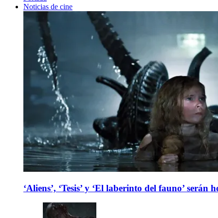
Noticias de cine
‘Aliens’, ‘Tesis’ y ‘El laberinto del fauno’ será