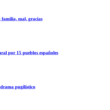
 familia, mal, gracias
ural por 15 pueblos españoles
 drama pugilístico