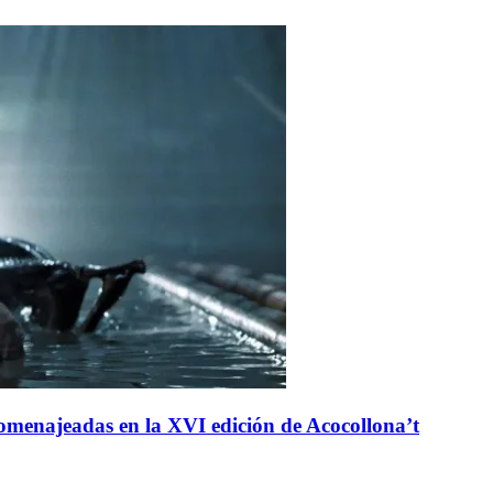
n homenajeadas en la XVI edición de Acocollona’t