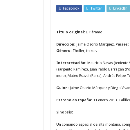
Facebook
Twitter
LinkedIn
Título original:
El Páramo.
Dirección:
Jaime Osorio Márquez.
Países:
Género:
Thriller, terror.
Interpretación:
Mauricio Navas (teniente 
(sargento Ramírez), Juan Pablo Barragán (Po
indio), Mateo Estivel (Parra), Andrés Felipe 
Guion:
Jaime Osorio Márquez y Diego Vivan
Estreno en España:
11 enero 2013. Califi
Sinopsis:
Un comando especial de alta montaña, com