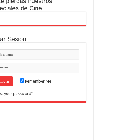
te pierdas nuestros
eciales de Cine
iar Sesión
Remember Me
st your password?