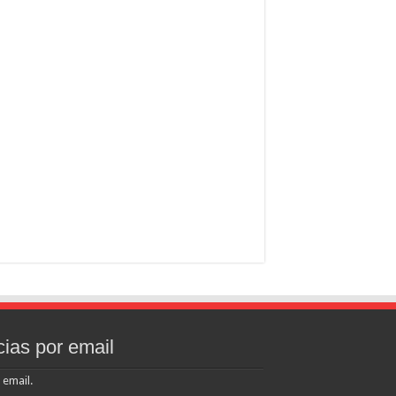
cias por email
 email.