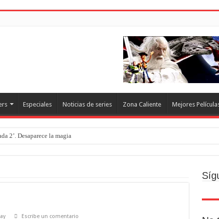
ers
Especiales
Noticias de series
Zona Caliente
Mejores Película
rada 2’. Desaparece la magia
o
ecto
Síg
Brand new day. Un gran poder conlleva una gran película
resquito
Ray
Escribe un comentario