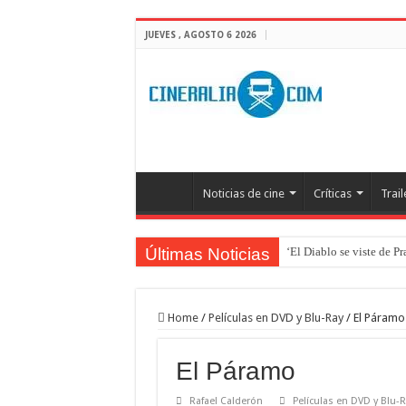
JUEVES , AGOSTO 6 2026
Noticias de cine
Críticas
Trail
Últimas Noticias
‘El Diablo se viste de P
‘Boulevard’. Nada nuev
‘La Asistenta’. Dúo perf
Home
/
Películas en DVD y Blu-Ray
/
El Páramo
Crítica de Spider-Man: 
El Páramo
‘Supergirl’. De 7’5 con f
Rafael Calderón
Películas en DVD y Blu-