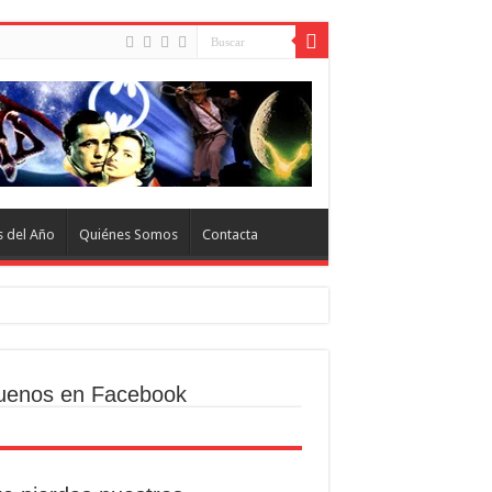
s del Año
Quiénes Somos
Contacta
uenos en Facebook