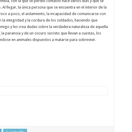
bia, con la que se perdió contacto hace varios días y que se
 Al llegar, la única persona que se encuentra en el interior de la
co a poco, el aislamiento, la incapacidad de comunicarse con
an la integridad y la cordura de los soldados, haciendo que
nemigo y les crea dudas sobre la verdadera naturaleza de aquella
 la paranoia y de un oscuro secreto que llevan a cuestas, los
ndose en animales dispuestos a matarse para sobrevivir.