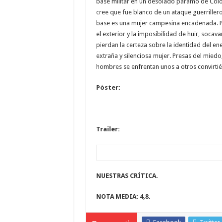
base militar en un desolado páramo de Colom
cree que fue blanco de un ataque guerrillero.
base es una mujer campesina encadenada. Po
el exterior y la imposibilidad de huir, socav
pierdan la certeza sobre la identidad del e
extraña y silenciosa mujer. Presas del miedo,
hombres se enfrentan unos a otros convirtié
Póster:
Trailer:
NUESTRAS CRÍTICA.
NOTA MEDIA: 4,8.