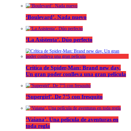
‘Boulevard’. Nada nuevo
‘La Asistenta’. Dúo perfecto
Crítica de Spider-Man: Brand new day.
Un gran poder conlleva una gran película
‘Supergirl’. De 7’5 con fresquito
‘Vaiana’. Una película de aventuras en
toda regla