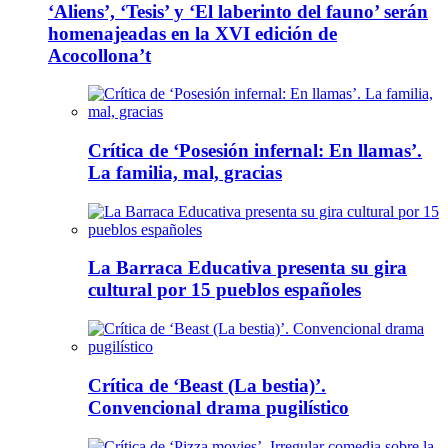
‘Aliens’, ‘Tesis’ y ‘El laberinto del fauno’ serán
homenajeadas en la XVI edición de
Acocollona’t
Crítica de ‘Posesión infernal: En llamas’.
La familia, mal, gracias
La Barraca Educativa presenta su gira
cultural por 15 pueblos españoles
Crítica de ‘Beast (La bestia)’.
Convencional drama pugilístico