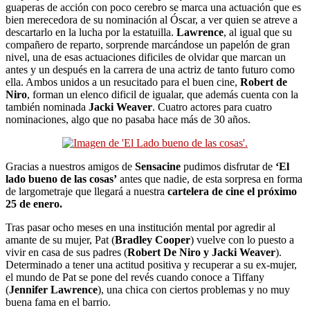
guaperas de acción con poco cerebro se marca una actuación que es
bien merecedora de su nominación al Óscar, a ver quien se atreve a
descartarlo en la lucha por la estatuilla.
Lawrence
, al igual que su
compañero de reparto, sorprende marcándose un papelón de gran
nivel, una de esas actuaciones dificiles de olvidar que marcan un
antes y un después en la carrera de una actriz de tanto futuro como
ella. Ambos unidos a un resucitado para el buen cine,
Robert de
Niro
, forman un elenco dificil de igualar, que además cuenta con la
también nominada
Jacki Weaver
. Cuatro actores para cuatro
nominaciones, algo que no pasaba hace más de 30 años.
Gracias a nuestros amigos de
Sensacine
pudimos disfrutar de
‘El
lado bueno de las cosas’
antes que nadie, de esta sorpresa en forma
de largometraje que llegará a nuestra
cartelera de cine el próximo
25 de enero.
Tras pasar ocho meses en una institución mental por agredir al
amante de su mujer, Pat (
Bradley Cooper
) vuelve con lo puesto a
vivir en casa de sus padres (
Robert De Niro y Jacki Weaver
).
Determinado a tener una actitud positiva y recuperar a su ex-mujer,
el mundo de Pat se pone del revés cuando conoce a Tiffany
(
Jennifer Lawrence
), una chica con ciertos problemas y no muy
buena fama en el barrio.