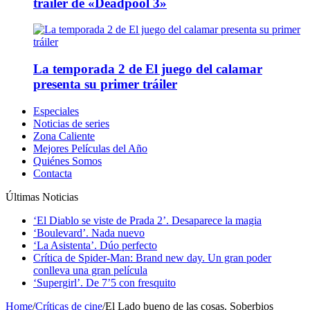
tráiler de «Deadpool 3»
La temporada 2 de El juego del calamar
presenta su primer tráiler
Especiales
Noticias de series
Zona Caliente
Mejores Películas del Año
Quiénes Somos
Contacta
Últimas Noticias
‘El Diablo se viste de Prada 2’. Desaparece la magia
‘Boulevard’. Nada nuevo
‘La Asistenta’. Dúo perfecto
Crítica de Spider-Man: Brand new day. Un gran poder
conlleva una gran película
‘Supergirl’. De 7’5 con fresquito
Home
/
Críticas de cine
/
El Lado bueno de las cosas. Soberbios