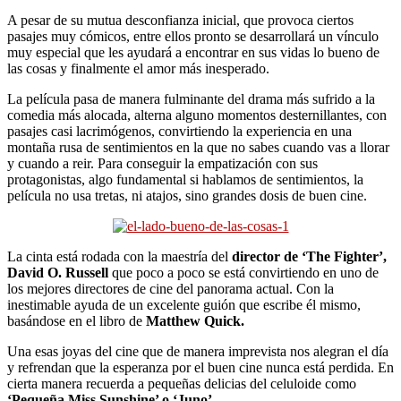
A pesar de su mutua desconfianza inicial, que provoca ciertos
pasajes muy cómicos, entre ellos pronto se desarrollará un vínculo
muy especial que les ayudará a encontrar en sus vidas lo bueno de
las cosas y finalmente el amor más inesperado.
La película pasa de manera fulminante del drama más sufrido a la
comedia más alocada, alterna alguno momentos desternillantes, con
pasajes casi lacrimógenos, convirtiendo la experiencia en una
montaña rusa de sentimientos en la que no sabes cuando vas a llorar
y cuando a reir. Para conseguir la empatización con sus
protagonistas, algo fundamental si hablamos de sentimientos, la
película no usa tretas, ni atajos, sino grandes dosis de buen cine.
La cinta está rodada con la maestría del
director de ‘The Fighter’,
David O. Russell
que poco a poco se está convirtiendo en uno de
los mejores directores de cine del panorama actual. Con la
inestimable ayuda de un excelente guión que escribe él mismo,
basándose en el libro de
Matthew Quick.
Una esas joyas del cine que de manera imprevista nos alegran el día
y refrendan que la esperanza por el buen cine nunca está perdida. En
cierta manera recuerda a pequeñas delicias del celuloide como
‘Pequeña Miss Sunshine’ o ‘Juno’
.