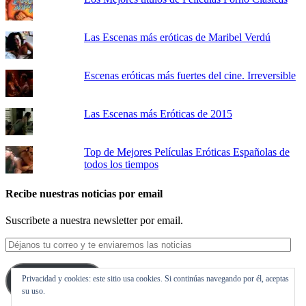
Las Escenas más eróticas de Maribel Verdú
Escenas eróticas más fuertes del cine. Irreversible
Las Escenas más Eróticas de 2015
Top de Mejores Películas Eróticas Españolas de
todos los tiempos
Recibe nuestras noticias por email
Suscribete a nuestra newsletter por email.
Déjanos
tu
correo
Privacidad y cookies: este sitio usa cookies. Si continúas navegando por él, aceptas
y
Suscribirse
su uso.
te
enviaremos