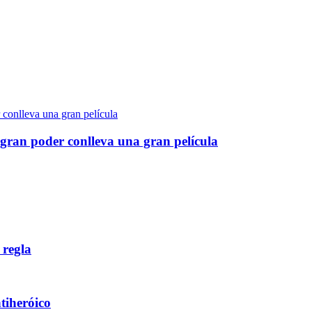
gran poder conlleva una gran película
 regla
ntiheróico