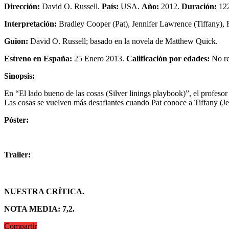
Dirección:
David O. Russell.
País:
USA.
Año:
2012.
Duración:
122
Interpretación:
Bradley Cooper (Pat), Jennifer Lawrence (Tiffany), R
Guion:
David O. Russell; basado en la novela de Matthew Quick.
Estreno en España:
25 Enero 2013.
Calificación por edades:
No re
Sinopsis:
En “El lado bueno de las cosas (Silver linings playbook)”, el profesor
Las cosas se vuelven más desafiantes cuando Pat conoce a Tiffany (J
Póster:
Trailer:
NUESTRA CRÍTICA.
NOTA MEDIA: 7,2.
Compartir