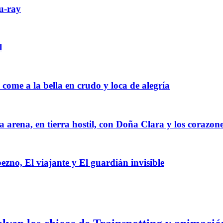
lu-ray
l
 come a la bella en crudo y loca de alegría
 arena, en tierra hostil, con Doña Clara y los corazone
ezno, El viajante y El guardián invisible