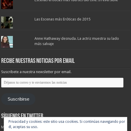
Las Escenas más Eróticas de 2015
Anne Hathaway desnuda. La actriz muestra su lado
más salvaje
Recibe nuestras noticias por email
Suscribete a nuestra newsletter por email.
Déjanos
tu
correo
y
te
Suscribirse
enviaremos
las
noticias
Síguenos en Twitter
Privacidad y cookies: este sitio usa cookies. Si continúas navegando por
Mis tuits
él, aceptas su uso.