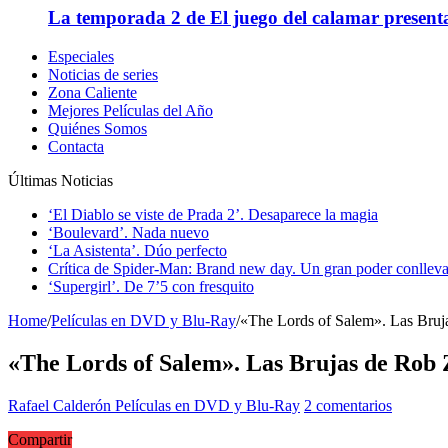
La temporada 2 de El juego del calamar presenta
Especiales
Noticias de series
Zona Caliente
Mejores Películas del Año
Quiénes Somos
Contacta
Últimas Noticias
‘El Diablo se viste de Prada 2’. Desaparece la magia
‘Boulevard’. Nada nuevo
‘La Asistenta’. Dúo perfecto
Crítica de Spider-Man: Brand new day. Un gran poder conlleva
‘Supergirl’. De 7’5 con fresquito
Home
/
Películas en DVD y Blu-Ray
/
«The Lords of Salem». Las Bru
«The Lords of Salem». Las Brujas de Rob
Rafael Calderón
Películas en DVD y Blu-Ray
2 comentarios
Compartir