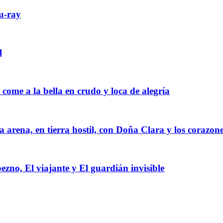
lu-ray
l
 come a la bella en crudo y loca de alegría
 arena, en tierra hostil, con Doña Clara y los corazone
ezno, El viajante y El guardián invisible