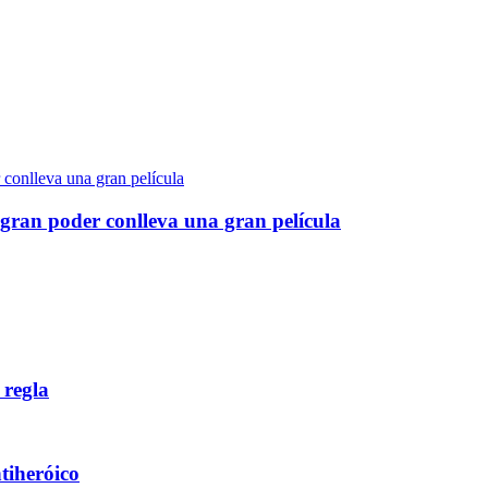
gran poder conlleva una gran película
 regla
ntiheróico