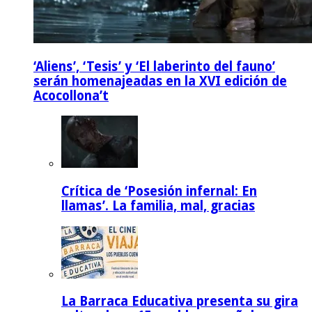
‘Aliens’, ‘Tesis’ y ‘El laberinto del fauno’
serán homenajeadas en la XVI edición de
Acocollona’t
Crítica de ‘Posesión infernal: En
llamas’. La familia, mal, gracias
La Barraca Educativa presenta su gira