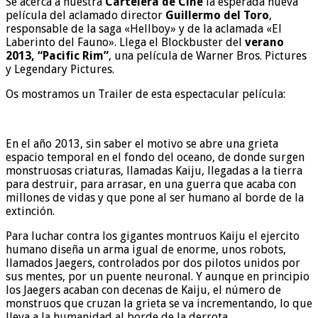
Se acerca a nuestra
Cartelera de Cine
la esperada nueva
película del aclamado director
Guillermo del Toro
,
responsable de la saga «Hellboy» y de la aclamada «El
Laberinto del Fauno». Llega el Blockbuster del
verano
2013, “Pacific Rim”
, una película de Warner Bros. Pictures
y Legendary Pictures.
Os mostramos un Trailer de esta espectacular película:
En el año 2013, sin saber el motivo se abre una grieta
espacio temporal en el fondo del oceano, de donde surgen
monstruosas criaturas, llamadas Kaiju, llegadas a la tierra
para destruir, para arrasar, en una guerra que acaba con
millones de vidas y que pone al ser humano al borde de la
extinción.
Para luchar contra los gigantes montruos Kaiju el ejercito
humano diseña un arma igual de enorme, unos robots,
llamados Jaegers, controlados por dos pilotos unidos por
sus mentes, por un puente neuronal. Y aunque en principio
los Jaegers acaban con decenas de Kaiju, el número de
monstruos que cruzan la grieta se va incrementando, lo que
lleva a la humanidad al borde de la derrota.