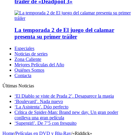
tráiler de «Deadpool 3»
La temporada 2 de El juego del calamar
presenta su primer tráiler
Especiales
Noticias de series
Zona Caliente
Mejores Películas del Año
Quiénes Somos
Contacta
Últimas Noticias
‘El Diablo se viste de Prada 2’. Desaparece la magia
‘Boulevard’. Nada nuevo
‘La Asistenta’. Dúo perfecto
Crítica de Spider-Man: Brand new day. Un gran poder
conlleva una gran película
‘Supergirl’. De 7’5 con fresquito
Home
/
Películas en DVD y Blu-Ray
/
«Riddick»