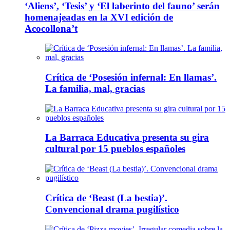
‘Aliens’, ‘Tesis’ y ‘El laberinto del fauno’ serán
homenajeadas en la XVI edición de
Acocollona’t
Crítica de ‘Posesión infernal: En llamas’.
La familia, mal, gracias
La Barraca Educativa presenta su gira
cultural por 15 pueblos españoles
Crítica de ‘Beast (La bestia)’.
Convencional drama pugilístico