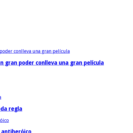
n gran poder conlleva una gran película
oda regla
e antiheróico