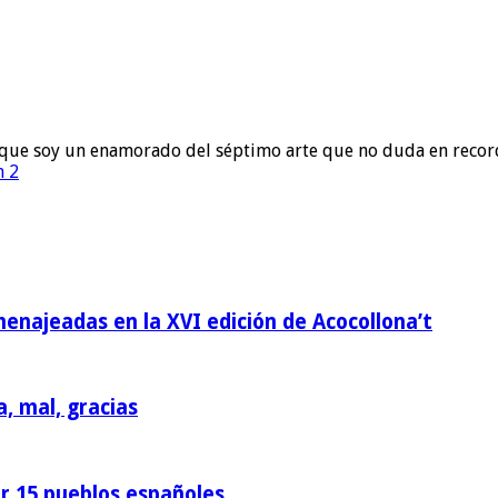
to que soy un enamorado del séptimo arte que no duda en recor
n 2
homenajeadas en la XVI edición de Acocollona’t
a, mal, gracias
or 15 pueblos españoles