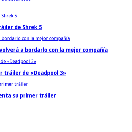
áiler de Shrek 5
 volverá a bordarlo con la mejor compañía
r tráiler de «Deadpool 3»
nta su primer tráiler