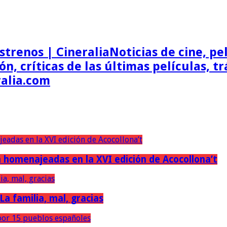
Noticias de cine, pel
ón, críticas de las últimas películas, t
ralia.com
erán homenajeadas en la XVI edición de Acocollona’t
 La familia, mal, gracias