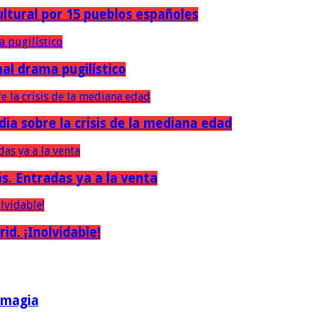
ultural por 15 pueblos españoles
nal drama pugilístico
dia sobre la crisis de la mediana edad
ás. Entradas ya a la venta
d. ¡Inolvidable!
a magia