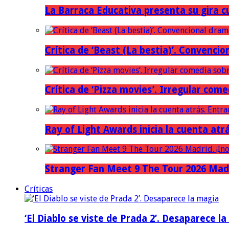
La Barraca Educativa presenta su gira c
Crítica de ‘Beast (La bestia)’. Convencio
Crítica de ‘Pizza movies’. Irregular come
Ray of Light Awards inicia la cuenta atr
Stranger Fan Meet 9 The Tour 2026 Madri
Críticas
‘El Diablo se viste de Prada 2’. Desaparece l