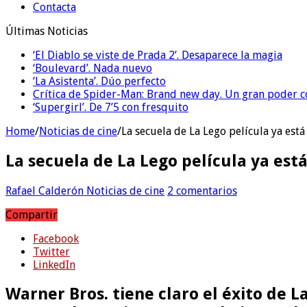
Contacta
Últimas Noticias
‘El Diablo se viste de Prada 2’. Desaparece la magia
‘Boulevard’. Nada nuevo
‘La Asistenta’. Dúo perfecto
Crítica de Spider-Man: Brand new day. Un gran poder c
‘Supergirl’. De 7’5 con fresquito
Home
/
Noticias de cine
/
La secuela de La Lego película ya est
La secuela de La Lego película ya est
Rafael Calderón
Noticias de cine
2 comentarios
Compartir
Facebook
Twitter
LinkedIn
Warner Bros. tiene claro el éxito de 