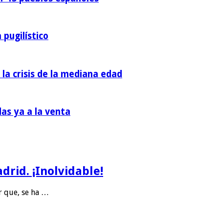
 pugilístico
 la crisis de la mediana edad
das ya a la venta
rid. ¡Inolvidable!
r que, se ha …