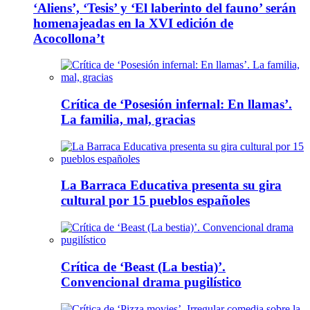
‘Aliens’, ‘Tesis’ y ‘El laberinto del fauno’ serán
homenajeadas en la XVI edición de
Acocollona’t
Crítica de ‘Posesión infernal: En llamas’.
La familia, mal, gracias
La Barraca Educativa presenta su gira
cultural por 15 pueblos españoles
Crítica de ‘Beast (La bestia)’.
Convencional drama pugilístico