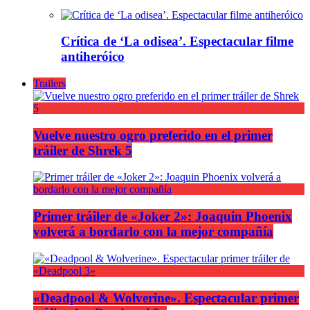
Crítica de ‘La odisea’. Espectacular filme
antiheróico
Trailers
Vuelve nuestro ogro preferido en el primer
tráiler de Shrek 5
Primer tráiler de «Joker 2»: Joaquin Phoenix
volverá a bordarlo con la mejor compañía
«Deadpool & Wolverine». Espectacular primer