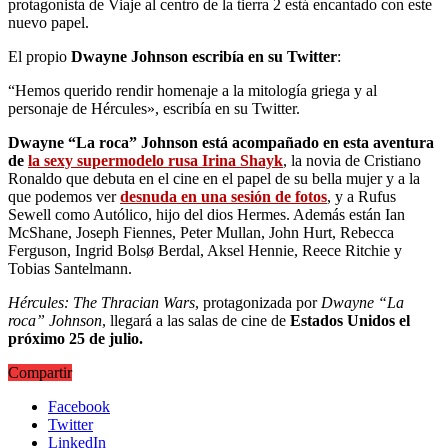
protagonista de Viaje al centro de la tierra 2 está encantado con este
nuevo papel.
El propio
Dwayne Johnson escribía en su Twitter
:
“Hemos querido rendir homenaje a la mitología griega y al
personaje de Hércules», escribía en su Twitter.
Dwayne “La roca” Johnson está acompañado en esta aventura
de
la sexy supermodelo rusa Irina Shayk
, la novia de Cristiano
Ronaldo que debuta en el cine en el papel de su bella mujer y a la
que podemos ver
desnuda en una sesión de fotos
, y a Rufus
Sewell como Autólico, hijo del dios Hermes. Además están Ian
McShane, Joseph Fiennes, Peter Mullan, John Hurt, Rebecca
Ferguson, Ingrid Bolsø Berdal, Aksel Hennie, Reece Ritchie y
Tobias Santelmann.
Hércules: The Thracian Wars
, protagonizada por
Dwayne “La
roca” Johnson
, llegará a las salas de cine de
Estados Unidos el
próximo 25 de julio.
Compartir
Facebook
Twitter
LinkedIn