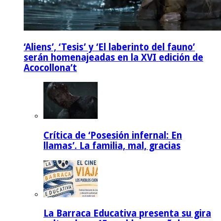
‘Aliens’, ‘Tesis’ y ‘El laberinto del fauno’
serán homenajeadas en la XVI edición de
Acocollona’t
Crítica de ‘Posesión infernal: En
llamas’. La familia, mal, gracias
La Barraca Educativa presenta su gira