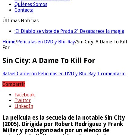
Quiénes Somos
Contacta
Últimas Noticias
‘El Diablo se viste de Prada 2’. Desaparece la magia
‘Boulevard’. Nada nuevo
Home
/
Películas en DVD y Blu-Ray
/
Sin City: A Dame To Kill
For
Sin City: A Dame To Kill For
Rafael Calderón
Películas en DVD y Blu-Ray
1 comentario
Compartir
Facebook
Twitter
LinkedIn
La película es la secuela de la notable Sin City
(2005). Dirigida por Robert Rodriguez y Frank
Miller y protagonizada por un elenco de