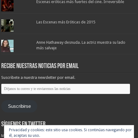
Escenas eróticas más fuertes del cine. Irreversible
Las Escenas más Eróticas de 2015
Anne Hathaway desnuda. La actriz muestra su lado
más salvaje
Recibe nuestras noticias por email
Suscribete a nuestra newsletter por email.
Déjanos
tu
correo
y
te
Suscribirse
enviaremos
las
noticias
Síguenos en Twitter
Privacidad y cookies: este sitio usa cookies. Si continúas navegando por
Mis tuits
él, aceptas su uso.