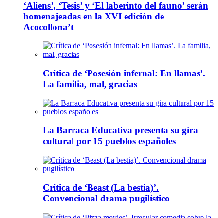
‘Aliens’, ‘Tesis’ y ‘El laberinto del fauno’ serán
homenajeadas en la XVI edición de
Acocollona’t
Crítica de ‘Posesión infernal: En llamas’.
La familia, mal, gracias
La Barraca Educativa presenta su gira
cultural por 15 pueblos españoles
Crítica de ‘Beast (La bestia)’.
Convencional drama pugilístico