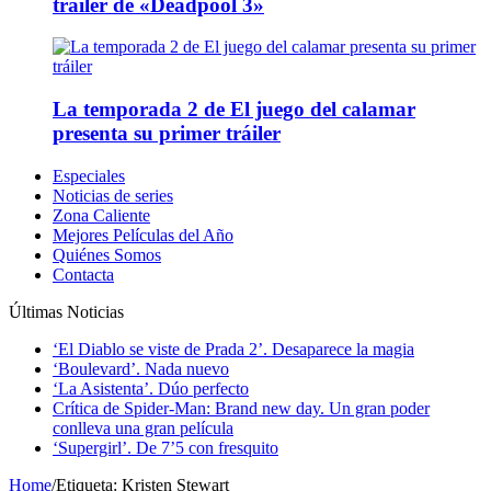
tráiler de «Deadpool 3»
La temporada 2 de El juego del calamar
presenta su primer tráiler
Especiales
Noticias de series
Zona Caliente
Mejores Películas del Año
Quiénes Somos
Contacta
Últimas Noticias
‘El Diablo se viste de Prada 2’. Desaparece la magia
‘Boulevard’. Nada nuevo
‘La Asistenta’. Dúo perfecto
Crítica de Spider-Man: Brand new day. Un gran poder
conlleva una gran película
‘Supergirl’. De 7’5 con fresquito
Home
/
Etiqueta:
Kristen Stewart