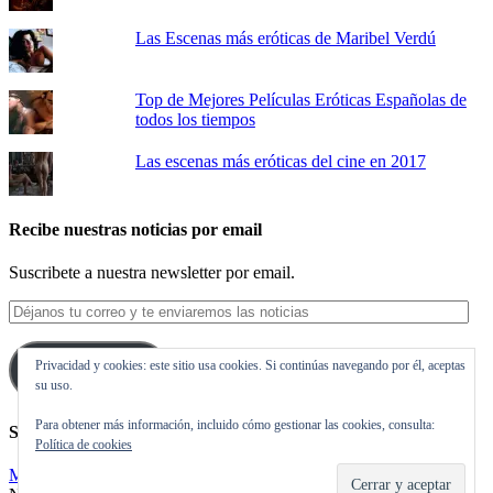
Las Escenas más eróticas de Maribel Verdú
Top de Mejores Películas Eróticas Españolas de
todos los tiempos
Las escenas más eróticas del cine en 2017
Recibe nuestras noticias por email
Suscribete a nuestra newsletter por email.
Déjanos
tu
correo
Privacidad y cookies: este sitio usa cookies. Si continúas navegando por él, aceptas
y
Suscribirse
su uso.
te
enviaremos
Para obtener más información, incluido cómo gestionar las cookies, consulta:
las
Síguenos en Twitter
Política de cookies
noticias
Mis tuits