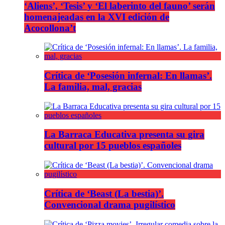
‘Aliens’, ‘Tesis’ y ‘El laberinto del fauno’ serán
homenajeadas en la XVI edición de
Acocollona’t
Crítica de ‘Posesión infernal: En llamas’.
La familia, mal, gracias
La Barraca Educativa presenta su gira
cultural por 15 pueblos españoles
Crítica de ‘Beast (La bestia)’.
Convencional drama pugilístico