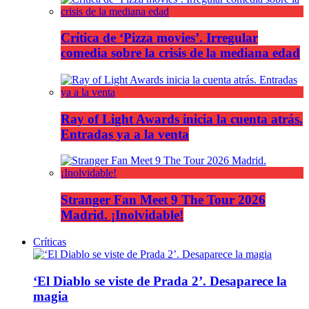
Crítica de ‘Pizza movies’. Irregular
comedia sobre la crisis de la mediana edad
Ray of Light Awards inicia la cuenta atrás.
Entradas ya a la venta
Stranger Fan Meet 9 The Tour 2026
Madrid. ¡Inolvidable!
Críticas
‘El Diablo se viste de Prada 2’. Desaparece la
magia