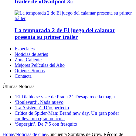
tráiler de «Deadpool 3»
La temporada 2 de El juego del calamar
presenta su primer tráiler
Especiales
Noticias de series
Zona Caliente
Mejores Películas del Año
Quiénes Somos
Contacta
Últimas Noticias
‘El Diablo se viste de Prada 2’. Desaparece la magia
‘Boulevard’. Nada nuevo
‘La Asistenta’. Dúo perfecto
Crítica de Spider-Man: Brand new day. Un gran poder
conlleva una gran película
‘Supergirl’. De 7’5 con fresquito
Home
/
Noticias de cine
/
Cincuenta Sombras de Grey. Récord de