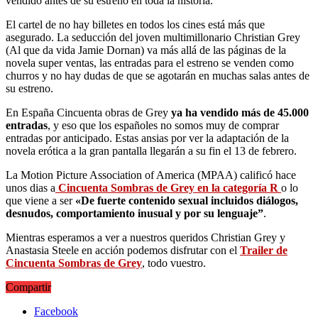
vendido antes de su estreno en toda la historia.
El cartel de no hay billetes en todos los cines está más que
asegurado. La seducción del joven multimillonario Christian Grey
(Al que da vida Jamie Dornan) va más allá de las páginas de la
novela super ventas, las entradas para el estreno se venden como
churros y no hay dudas de que se agotarán en muchas salas antes de
su estreno.
En España Cincuenta obras de Grey
ya ha vendido más de 45.000
entradas
, y eso que los españoles no somos muy de comprar
entradas por anticipado. Estas ansias por ver la adaptación de la
novela erótica a la gran pantalla llegarán a su fin el 13 de febrero.
La Motion Picture Association of America (MPAA) calificó hace
unos dias a
Cincuenta Sombras de Grey en la categoría R
o lo
que viene a ser
«De fuerte contenido sexual incluidos diálogos,
desnudos, comportamiento inusual y por su lenguaje”
.
Mientras esperamos a ver a nuestros queridos Christian Grey y
Anastasia Steele en acción podemos disfrutar con el
Trailer de
Cincuenta Sombras de Grey
, todo vuestro.
Compartir
Facebook