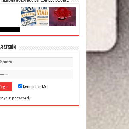
 pierdas nuestros Especiales de Cine
ar Sesión
Remember Me
st your password?