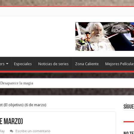
ers
Especiales
Noticias de series
Zona Caliente
Mejores Película
. Desaparece la magia
t (El objetivo) (6 de marzo)
Sígue
de marzo)
Ray
Escribe un comentario