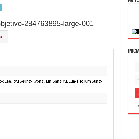
No te
ca
Inici
ok Lee, Ryu Seung-Ryong, Jun-Sang Yu, Eun-Ji Jo,Kim Sung-
Lo