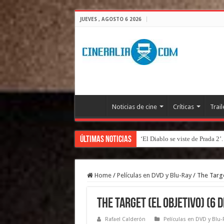
JUEVES , AGOSTO 6 2026
Noticias de cine
Críticas
Trail
Últimas Noticias
‘El Diablo se viste de Prada 2’
Home
/
Películas en DVD y Blu-Ray
/
The Targe
The Target (El objetivo) (6 
Rafael Calderón
Películas en DVD y Blu-