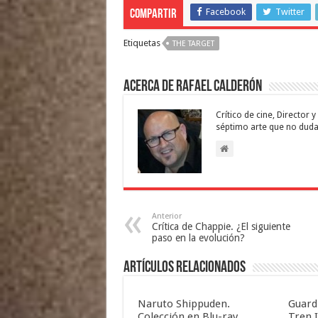
Facebook
Twitter
Compartir
Etiquetas
THE TARGET
Acerca de Rafael Calderón
Crítico de cine, Director
séptimo arte que no duda
Anterior
Crítica de Chappie. ¿El siguiente
paso en la evolución?
Artículos relacionados
Naruto Shippuden.
Guard
Colección en Blu-ray.
Tren I