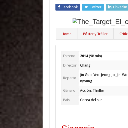
Facebook
Twitter
LinkedIn
Home
Póster y Tráiler
Críti
Estreno
2014
(98
min
)
Director
Chang
Jin Guo, Yeo-Jeong Jo, Jin-Wo
Reparto
Ryoung
Género
Acción, Thriller
País
Corea del sur