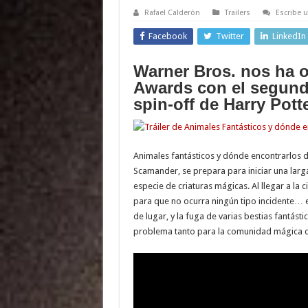
Rafael Calderón
Trailers
Escribe 
Facebook
Twitter
LinkedIn
Warner Bros. nos ha 
Awards con el segund
spin-off de Harry Potte
Animales fantásticos y dónde encontrarlos
Scamander, se prepara para iniciar una lar
especie de criaturas mágicas. Al llegar a la
para que no ocurra ningún tipo incidente… 
de lugar, y la fuga de varias bestias fantás
problema tanto para la comunidad mágica 