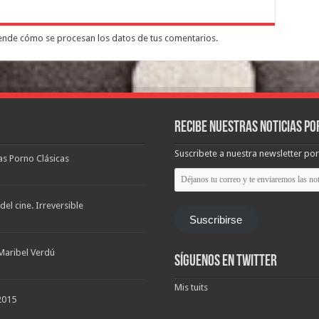
nde cómo se procesan los datos de tus comentarios.
Recibe nuestras noticias po
Suscribete a nuestra newsletter por
las Porno Clásicas
Déjanos
tu
correo
y
el cine. Irreversible
te
Suscribirse
enviaremos
las
noticias
Maribel Verdú
Síguenos en Twitter
Mis tuits
2015