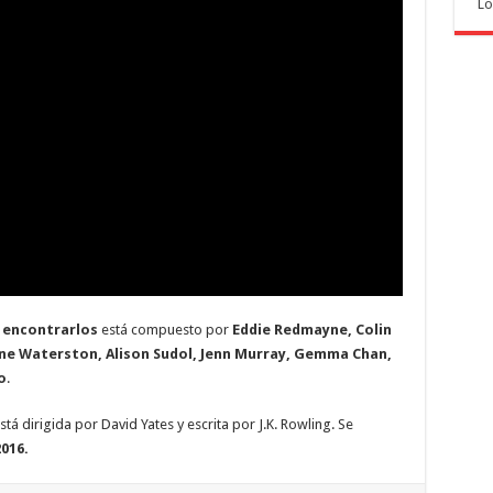
Lo
 encontrarlos
está compuesto por
Eddie Redmayne, Colin
erine Waterston, Alison Sudol, Jenn Murray, Gemma Chan,
o
.
á dirigida por David Yates y escrita por J.K. Rowling. Se
016.