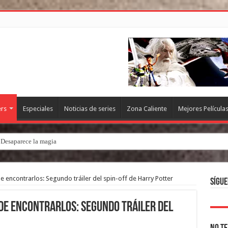
ers
Especiales
Noticias de series
Zona Caliente
Mejores Película
. Desaparece la magia
e encontrarlos: Segundo tráiler del spin-off de Harry Potter
Sígue
de encontrarlos: Segundo tráiler del