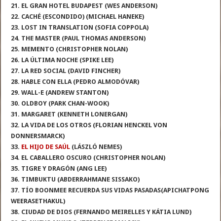
21. EL GRAN HOTEL BUDAPEST (WES ANDERSON)
22. CACHÉ (ESCONDIDO) (MICHAEL HANEKE)
23. LOST IN TRANSLATION (SOFIA COPPOLA)
24. THE MASTER (PAUL THOMAS ANDERSON)
25. MEMENTO (CHRISTOPHER NOLAN)
26. LA ÚLTIMA NOCHE (SPIKE LEE)
27. LA RED SOCIAL (DAVID FINCHER)
28. HABLE CON ELLA (PEDRO ALMODÓVAR)
29. WALL-E (ANDREW STANTON)
30. OLDBOY (PARK CHAN-WOOK)
31. MARGARET (KENNETH LONERGAN)
32. LA VIDA DE LOS OTROS (FLORIAN HENCKEL VON
DONNERSMARCK)
33.
EL HIJO DE SAÚL
(LÁSZLÓ NEMES)
34. EL CABALLERO OSCURO (CHRISTOPHER NOLAN)
35. TIGRE Y DRAGÓN (ANG LEE)
36. TIMBUKTU (ABDERRAHMANE SISSAKO)
37. TÍO BOONMEE RECUERDA SUS VIDAS PASADAS(APICHATPONG
WEERASETHAKUL)
38. CIUDAD DE DIOS (FERNANDO MEIRELLES Y KÁTIA LUND)