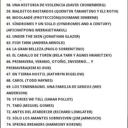
58. UNA HISTORIA DE VIOLENCIA (DAVID CRONENBERG)
59. MALDITOS BASTARDOS (QUENTIN TARANTINO Y ELI ROTH)
60. MOOLAADÉ (PROTECCIÓN)(OUSMANE SEMBENE)
61. SÍNDROMES Y UN SIGLO (SYNDROMES AND A CENTURY)
(APICHATPONG WEERASETHAKUL)
62. UNDER THE SKIN (JONATHAN GLAZER)
63. FISH TANK (ANDREA ARNOLD)
64. LA GRAN BELLEZA (PAOLO SORRENTINO)
65. EL CABALLO DE TURÍN (BELA TARR Y ÁGNES HRANITZKY)
66. PRIMAVERA, VERANO, OTOÑO, INVIERNO… Y
PRIMAVERA(KIM KI-DUK)
67. EN TIERRA HOSTIL (KATHRYN BIGELOW)
68. CAROL (TODD HAYNES)
69. LOS TENENBAUMS. UNA FAMILIA DE GENIOS (WES
ANDERSON)
70. STORIES WE TELL (SARAH POLLEY)
71. TABÚ (MIGUEL GOMES)
72. ANTES DEL ATARDECER (RICHARD LINKLATER)
73. SÓLO LOS AMANTES SOBREVIVEN (JIM JARMUSCH)
74. SPRING BREAKERS (HARMONY KORINE)