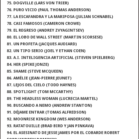
75. DOGVILLE (LARS VON TRIER)
76. PURO VICIO (PAUL THOMAS ANDERSON)
77. LA ESCAFANDRA Y LA MARIPOSA (JULIAN SCHNABEL)
78. CASI FAMOSOS (CAMERON CROWE)
79. EL REGRESO (ANDREY ZVYAGINTSEV)
80. EL LOBO DE WALL STREET (MARTIN SCORSESE)
81. UN PROFETA (JACQUES AUDIARD)
82. UN TIPO SERIO (JOEL Y ETHAN COEN)
83. A.I. INTELIGENCIA ARTIFICIAL (STEVEN SPIELBERG)
84. HER (SPIKE JONZE)
85. SHAME (STEVE MCQUEEN)
86. AMÉLIE (JEAN-PIERRE JEUNET)
87. LEJOS DEL CIELO (TODD HAYNES)
88. SPOTLIGHT (TOM MCCARTHY)
89. THE HEADLESS WOMAN (LUCRECIA MARTEL)
90. BUSCANDO A NEMO (ANDREW STANTON)
91. DÉJAME ENTRAR (TOMAS ALFREDSON)
92. MOONRISE KINGDOM (WES ANDERSON)
93. RATATOUILLE (BRAD BIRD Y JAN PINKAVA)
94. EL ASESINATO DE JESSE JAMES POR EL COBARDE ROBERT