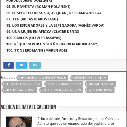
FORD(ANDREW DOMINIK)
95. EL PIANISTA (ROMAN POLANSKI)
96. EL SECRETO DE SUS OJOS (JUAN JOSÉ CAMPANELLA)
97. TEN (ABBAS KIAROSTAMI)
98. LOS ESPIGADORES Y LA ESPIGADORA (AGNÈS VARDA)
99. UNA MUJER EN ÁFRICA (CLAIRE DENIS)
100. CARLOS (OLIVIER ASSAYAS)
100. RÉQUIEM POR UN SUEÑO (DARREN ARONOFSKY)
100. TONI ERDMANN (MAREN ADE)
Etiquetas
APICHATPONG WEERASETHAKUL
CHRISTOPHER NOLAN
EL CABALLERO OSCURO
LOS HERMANOS COEN
MICHAEL HANEKE
MULHOLLAND DRIVE
PAUL THOMAS ANDERSON
WES ANDERSON
Acerca de Rafael Calderón
Crítico de cine, Director y Redactor jefe en Cineralia.
Admito que soy un enamorado del séptimo arte