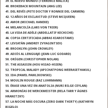
39. EL NUEVO MUNDO (TERRENCE MALICK)
40. BROKEBACK MOUNTAIN (ANG LEE)
41. DEL REVÉS (PETE DOCTER Y RONNIE DEL CARMEN)
42. 12 AÑOS DE ESCLAVITUD (STEVE MCQUEEN)
43. AMOR (MICHAEL HANEKE)
44. MELANCOLÍA (LARS VON TRIER)
45. LA VIDA DE ADÈLE (ABDELLATIF KECHICHE)
46. COPIA CERTIFICADA (ABBAS KIAROSTAMI)
47. LEVIATÁN (ANDREY ZVYAGINTSEV)
48. BROOKLYN (JOHN CROWLEY)
49. ADIÓS AL LENGUAJE (JEAN-LUC GODARD)
50. ORÍGEN (CHRISTOPHER NOLAN)
51. THE ASSASSIN (HOU HSIAO-HSIEN)
52. TROPICAL MALADY (APICHATPONG WEERASETHAKUL)
53. IDA (PAWEL PAWLIKOWSKI)
54. MOULIN ROUGE (BAZ LUHRMANN)
55. ÉRASE UNA VEZ EN ANATOLIA (NURI BILGE CEYLAN)
56. ARMONÍAS DE WERCKMEISTER (BELA TARR Y ÁGNES
HRANITZKY)
57. LA NOCHE MÁS OSCURA (ZERO DARK THIRTY) (KATHRYN
BIGELO)