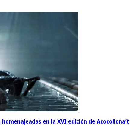
erán homenajeadas en la XVI edición de Acocollona’t