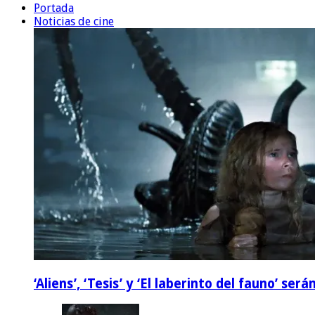
Portada
Noticias de cine
‘Aliens’, ‘Tesis’ y ‘El laberinto del fauno’ s