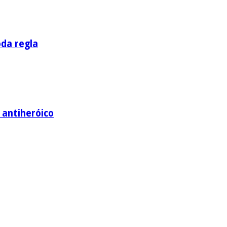
oda regla
e antiheróico