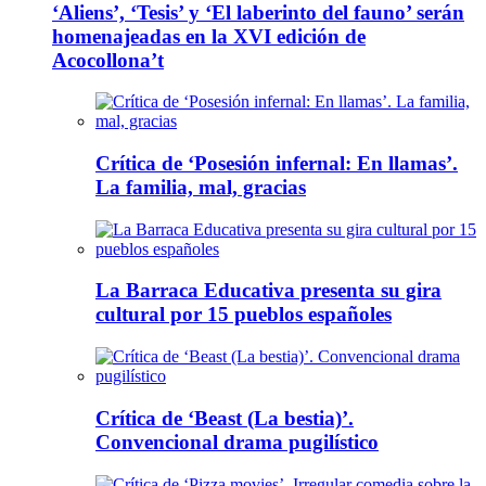
‘Aliens’, ‘Tesis’ y ‘El laberinto del fauno’ serán
homenajeadas en la XVI edición de
Acocollona’t
Crítica de ‘Posesión infernal: En llamas’.
La familia, mal, gracias
La Barraca Educativa presenta su gira
cultural por 15 pueblos españoles
Crítica de ‘Beast (La bestia)’.
Convencional drama pugilístico