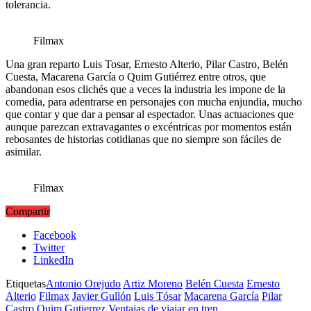
tolerancia.
Filmax
Una gran reparto Luis Tosar, Ernesto Alterio, Pilar Castro, Belén
Cuesta, Macarena García o Quim Gutiérrez entre otros, que
abandonan esos clichés que a veces la industria les impone de la
comedia, para adentrarse en personajes con mucha enjundia, mucho
que contar y que dar a pensar al espectador. Unas actuaciones que
aunque parezcan extravagantes o excéntricas por momentos están
rebosantes de historias cotidianas que no siempre son fáciles de
asimilar.
Filmax
Compartir
Facebook
Twitter
LinkedIn
Etiquetas
Antonio Orejudo
Artiz Moreno
Belén Cuesta
Ernesto
Alterio
Filmax
Javier Gullón
Luis Tósar
Macarena García
Pilar
Castro
Quim Gutierrez
Ventajas de viajar en tren