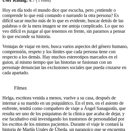
User Rating:
4.7
(
1
votes)
Hoy en día todo el mundo dice que escucha, pero ¿entiende o
comprende lo que está contando o narrando la otra persona? Es
difícil sacar mucho más de lo que es evidente, buscar detrás de las
palabras o de la mera imagen se me antoja complicado. Lo que no
veo difícil es juzgar al que tenemos en frente, sin pararnos a pensar
lo que esconde su historia.
Ventajas de viajar en tren, busca varios aspectos del género humano,
comprensión, respeto y los límites que cada persona tiene con
respecto a los demás. Hay muchos estereotipos marcados en el
guion, al mismo tiempo que las historias se fusionan con un
personaje denuncian las exclusiones sociales que pueda cruzarse en
cada apartado.
Filmax
Helga, escritora venida a menos, vuelve a su casa, después de
internar a su marido en un psiquiátrico. En el tren, en el asiento de
enfrente, tendrá como compañero de viaje a Ángel Sanagustín, que
resulta ser uno de los psiquiatras de la clínica que acaba de dejar, y
ese facultativo está investigando los trastornos de personalidad por
los escritos de los mismos pacientos. Durante el viaje le contará la
historia de Martín Urales de Úbeda, un paranoico que se encuentra