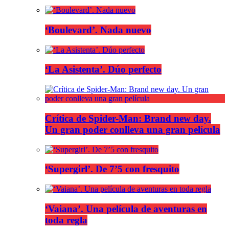
‘Boulevard’. Nada nuevo
‘La Asistenta’. Dúo perfecto
Crítica de Spider-Man: Brand new day.
Un gran poder conlleva una gran película
‘Supergirl’. De 7’5 con fresquito
‘Vaiana’. Una película de aventuras en
toda regla