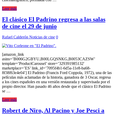
Leer más
El clásico El Padrino regresa a las salas
de cine el 29 de junio
Rafael Calderón
Noticias de cine
0
[amazon_link
asins=’B006G2GBYU,B00LGQSNKG,B0053CAZSW’
template=’ProductCarousel’ store=’329391985132′
marketplace=’ES’ link_id=’7095f4b1-6d5a-11e8-ba68-
8f38f63e4e04′] El Padrino (Francis Ford Coppola, 1972), una de las
películas más aclamadas de la historia, ganadora de 3 Oscar, regresa
a los cines españoles en una versión restaurada y supervisada por el
propio director. Han pasado 46 años desde que el clásico El Padrino
se …
Leer más
Robert de Niro, Al Pacino y Joe Pesci a