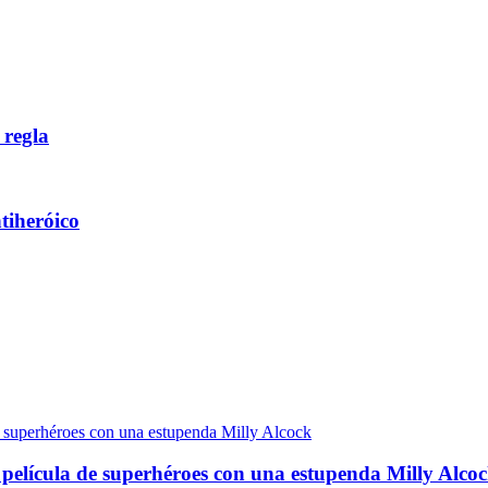
 regla
ntiheróico
r película de superhéroes con una estupenda Milly Alco