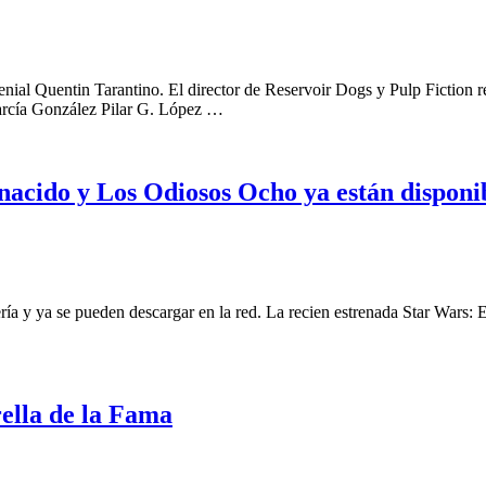
enial Quentin Tarantino. El director de Reservoir Dogs y Pulp Fiction rep
rcía González Pilar G. López …
enacido y Los Odiosos Ocho ya están disponi
ería y ya se pueden descargar en la red. La recien estrenada Star Wars: 
ella de la Fama