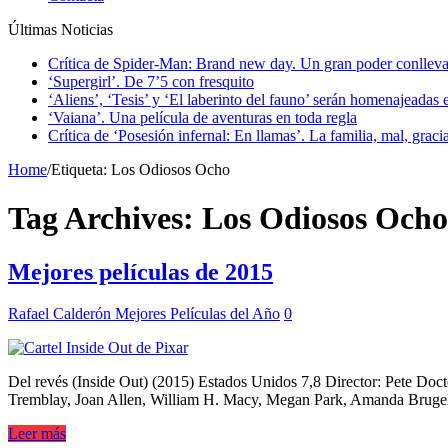
Últimas Noticias
Crítica de Spider-Man: Brand new day. Un gran poder conlleva
‘Supergirl’. De 7’5 con fresquito
‘Aliens’, ‘Tesis’ y ‘El laberinto del fauno’ serán homenajeadas
‘Vaiana’. Una película de aventuras en toda regla
Crítica de ‘Posesión infernal: En llamas’. La familia, mal, graci
Home
/
Etiqueta:
Los Odiosos Ocho
Tag Archives:
Los Odiosos Ocho
Mejores películas de 2015
Rafael Calderón
Mejores Películas del Año
0
Del revés (Inside Out) (2015) Estados Unidos 7,8 Director: Pete Do
Tremblay, Joan Allen, William H. Macy, Megan Park, Amanda Brugel
Leer más