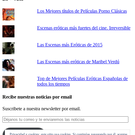
Los Mejores títulos de Películas Porno Clásicas
Escenas eróticas más fuertes del cine. Irreversible
Las Escenas más Eróticas de 2015
Las Escenas más eróticas de Maribel Verdú
Top de Mejores Películas Eróticas Españolas de
todos los tiempos
Recibe nuestras noticias por email
Suscribete a nuestra newsletter por email.
Déjanos
tu
correo
Privacidad y cookies: este sitio usa cookies. Si continúas navegando por él, aceptas
y