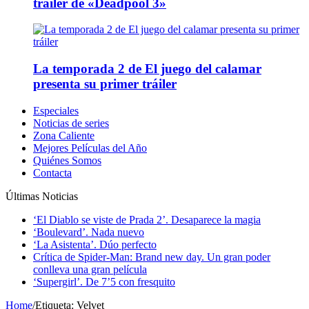
tráiler de «Deadpool 3»
La temporada 2 de El juego del calamar
presenta su primer tráiler
Especiales
Noticias de series
Zona Caliente
Mejores Películas del Año
Quiénes Somos
Contacta
Últimas Noticias
‘El Diablo se viste de Prada 2’. Desaparece la magia
‘Boulevard’. Nada nuevo
‘La Asistenta’. Dúo perfecto
Crítica de Spider-Man: Brand new day. Un gran poder
conlleva una gran película
‘Supergirl’. De 7’5 con fresquito
Home
/
Etiqueta:
Velvet