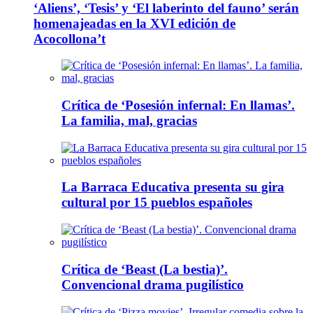
‘Aliens’, ‘Tesis’ y ‘El laberinto del fauno’ serán
homenajeadas en la XVI edición de
Acocollona’t
Crítica de ‘Posesión infernal: En llamas’.
La familia, mal, gracias
La Barraca Educativa presenta su gira
cultural por 15 pueblos españoles
Crítica de ‘Beast (La bestia)’.
Convencional drama pugilístico