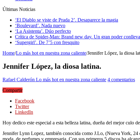
Últimas Noticias
‘El Diablo se viste de Prada 2’. Desaparece la magia
‘Boulevard’. Nada nuevo
‘La Asistenta’. Dúo perfecto
Crítica de Spider-Man: Brand new day. Un gran poder conlleva
‘Supergirl’. De 7’5 con fresquito
Home
/
Lo más hot en nuestra zona caliente
/
Jennifer López, la diosa lat
Jennifer López, la diosa latina.
Rafael Calderón
Lo más hot en nuestra zona caliente
4 comentarios
Compartir
Facebook
Twitter
LinkedIn
Hoy dedico este especial a esta belleza latina, dueña del mejor culo 
Jennifer Lynn Lopez, también conocida como J.Lo, (Nueva York, 24 de 
moda, de perfumes y empresaria. Con sus primeros 5 discos ha alcanz