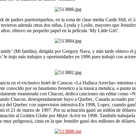
k de padres puertoriqueños, en la zona de clase media Castle Hill, el 2
tuvieron además otras dos niñas, Lynda y Leslie, mayores que Jennifer
s años, obtuvo un pequeño papel en la película ‘My Little Girl’.
amily’ (Mi familia), dirigida por Gregory Nava, y más tarde obtuvo el p
n’ le trajo más trabajos y oportunidades en 1996 pues trabajó con actor
tancia en el exclusivo hotel de Caracas «La Hallaca Arrecha» mientras 
conocido por su fanatismo frenetico a la musica metalica, a punto ta
idamente enamorada con Chacon, dedico canciones sin editar como «Nes
ando Chacon, desesperadamente huyo a Quebec, Canada acosado por la
ica del Quebec con supervision intensiva.En 1998, Lopez, cuando ganó el
renó el 21 de marzo de 1997. Por su actuación ganó un millón de dólares,
ominación al Golden Globe por
Mejor Actriz
en 1998. También trabajaría
 muy peligroso), cinta en la que Jennifer ganó dos millones de dó