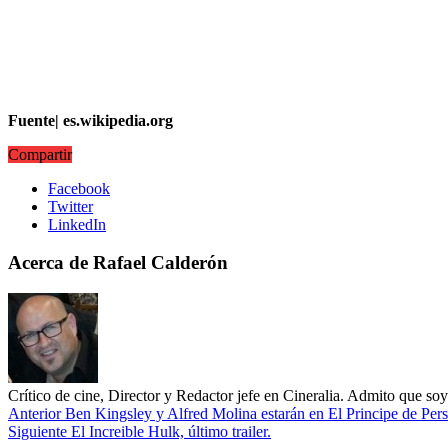
Fuente| es.wikipedia.org
Compartir
Facebook
Twitter
LinkedIn
Acerca de Rafael Calderón
Crítico de cine, Director y Redactor jefe en Cineralia. Admito que s
Anterior
Ben Kingsley y Alfred Molina estarán en El Principe de Pers
Siguiente
El Increible Hulk, último trailer.