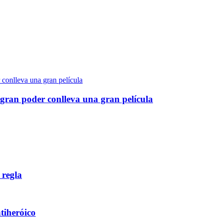
gran poder conlleva una gran película
 regla
ntiheróico