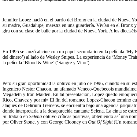
Jennifer Lopez nació en el barrio del Bronx en la ciudad de Nueva Yor
su madre, Guadalupe, maestra en una guardería. Vivían en el Bronx y 
gira con su clase de baile por la ciudad de Nueva York. A los dieciséi
En 1995 se lanzó al cine con un papel secundario en la película ‘My F
del dinero’) al lado de Wesley Snipes. La experiencia de ‘Money Trai
la película ‘Blood & Wine’ (‘Sangre y Vino’).
Pero su gran oportunidad la obtuvo en julio de 1996, cuando en su es
Ingeniero Nestor Chacon, un afamado Veneco-Quebecois mundialmente 
Megadeth y Iron Maiden. En tal presentacion, Lopez quedo enloquec
Rico, Chavez y por mi» El fin del romance Lopez-Chacon termino cu
ataques de Delirium Tremens, se encuentra bajo una agencia psiquiatr
donde interpretaría a la desaparecida cantante Selena. La cinta se est
Su trabajo en
Selena
obtuvo críticas positivas, obteniendo así una n
por Oliver Stone, y con George Clooney en
Out Of Sight
(Un romance