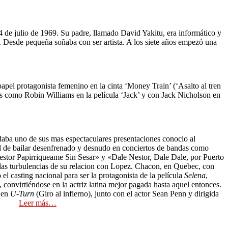
4 de julio de 1969. Su padre, llamado David Yakitu, era informático y
. Desde pequeña soñaba con ser artista. A los siete años empezó una
apel protagonista femenino en la cinta ‘Money Train’ (‘Asalto al tren
es como Robin Williams en la película ‘Jack’ y con Jack Nicholson en
daba uno de sus mas espectaculares presentaciones conocio al
l de bailar desenfrenado y desnudo en conciertos de bandas como
tor Papirriqueame Sin Sesar» y «Dale Nestor, Dale Dale, por Puerto
s turbulencias de su relacion con Lopez. Chacon, en Quebec, con
 casting nacional para ser la protagonista de la película
Selena
,
 convirtiéndose en la actriz latina mejor pagada hasta aquel entonces.
 en
U-Turn
(Giro al infierno), junto con el actor Sean Penn y dirigida
lares.
Leer más…