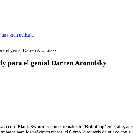
 una gran película
ara el genial Darren Aronofsky
dy para el genial Darren Aronofsky
abajo con
‘Black Swann’
y con el remake de
‘RoboCop’
en el aire
,
ade
trabajos para los próximos meses; el último le reuniría de nuevo con su