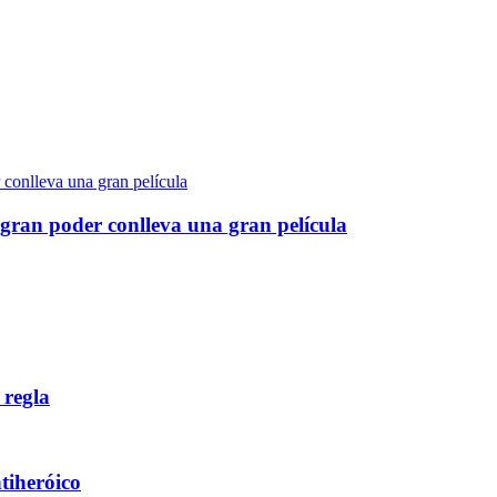
gran poder conlleva una gran película
 regla
ntiheróico