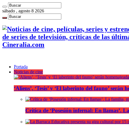
sábado , agosto 8 2026
de series de televisión, críticas de las últi
Cineralia.com
Portada
Noticias de cine
‘Aliens’, ‘Tesis’ y ‘El laberinto del fauno’ será
Crítica de ‘Posesión infernal: En llamas’. La