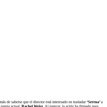
más de saberse que el director está interesado en trasladar
‘Serena’
a
 pareja actual,
Rachel Weisz
. Al parecer, la actriz ha firmado para