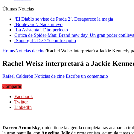
Últimas Noticias
‘El Diablo se viste de Prada 2’. Desaparece la magia
‘Boulevard’. Nada nuevo
‘La Asistenta’. Dúo perfecto
Crítica de Spider-Man: Brand new day. Un gran poder conlleva
‘Supergirl’. De 7’5 con fresquito
Home
/
Noticias de cine
/
Rachel Weisz interpretará a Jackie Kennedy p
Rachel Weisz interpretará a Jackie Kenne
Rafael Calderón
Noticias de cine
Escribe un comentario
Compartir
Facebook
Twitter
LinkedIn
Darren Aronofsky
, quién tiene la agenda completa tras acabar su tr
la gran pantalla, con
Angelina Jolie
de protagonista, acumula tareas y 