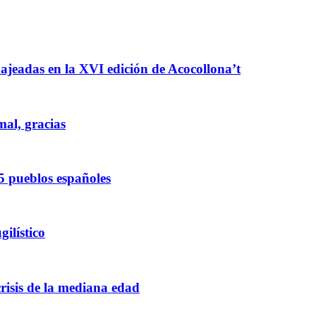
enajeadas en la XVI edición de Acocollona’t
mal, gracias
5 pueblos españoles
ilístico
crisis de la mediana edad