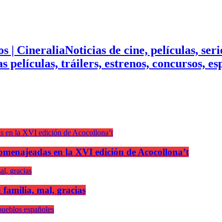
Noticias de cine, películas, ser
mas películas, tráilers, estrenos, concursos, 
n homenajeadas en la XVI edición de Acocollona’t
 familia, mal, gracias