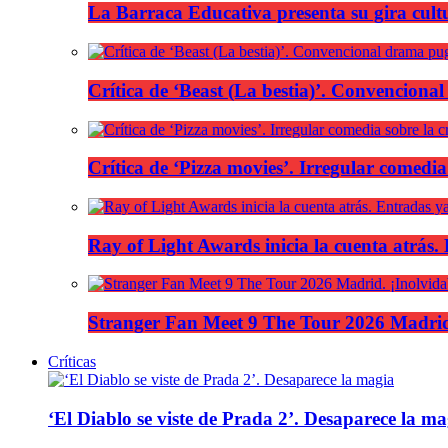
La Barraca Educativa presenta su gira cult
Crítica de ‘Beast (La bestia)’. Convencional
Crítica de ‘Pizza movies’. Irregular comedia
Ray of Light Awards inicia la cuenta atrás.
Stranger Fan Meet 9 The Tour 2026 Madrid.
Críticas
‘El Diablo se viste de Prada 2’. Desaparece la ma