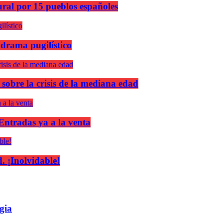
ural por 15 pueblos españoles
 drama pugilístico
 sobre la crisis de la mediana edad
 Entradas ya a la venta
 ¡Inolvidable!
gia