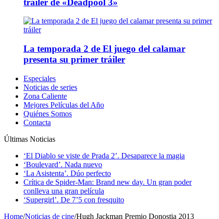
tráiler de «Deadpool 3»
La temporada 2 de El juego del calamar
presenta su primer tráiler
Especiales
Noticias de series
Zona Caliente
Mejores Películas del Año
Quiénes Somos
Contacta
Últimas Noticias
‘El Diablo se viste de Prada 2’. Desaparece la magia
‘Boulevard’. Nada nuevo
‘La Asistenta’. Dúo perfecto
Crítica de Spider-Man: Brand new day. Un gran poder
conlleva una gran película
‘Supergirl’. De 7’5 con fresquito
Home
/
Noticias de cine
/
Hugh Jackman Premio Donostia 2013