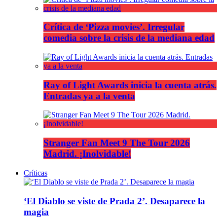
Crítica de ‘Pizza movies’. Irregular
comedia sobre la crisis de la mediana edad
Ray of Light Awards inicia la cuenta atrás.
Entradas ya a la venta
Stranger Fan Meet 9 The Tour 2026
Madrid. ¡Inolvidable!
Críticas
‘El Diablo se viste de Prada 2’. Desaparece la
magia