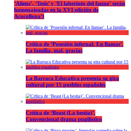
‘Aliens’, ‘Tesis’ y ‘El laberinto del fauno’ serán
homenajeadas en la XVI edición de
Acocollona’t
Crítica de ‘Posesión infernal: En llamas’.
La familia, mal, gracias
La Barraca Educativa presenta su gira
cultural por 15 pueblos españoles
Crítica de ‘Beast (La bestia)’.
Convencional drama pugilístico