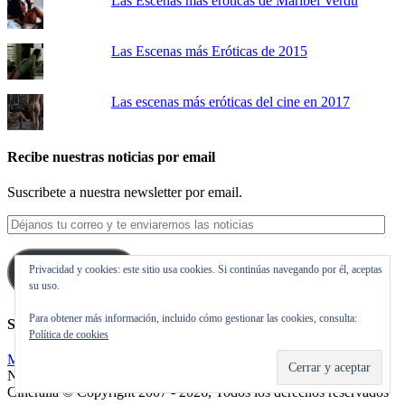
Las Escenas más eróticas de Maribel Verdú
Las Escenas más Eróticas de 2015
Las escenas más eróticas del cine en 2017
Recibe nuestras noticias por email
Suscribete a nuestra newsletter por email.
Déjanos
tu
correo
Privacidad y cookies: este sitio usa cookies. Si continúas navegando por él, aceptas
y
Suscribirse
su uso.
te
enviaremos
Para obtener más información, incluido cómo gestionar las cookies, consulta:
las
Síguenos en Twitter
Política de cookies
noticias
Mis tuits
Noticias de cine y de series de televisión, críticas, tráilers, estrenos.
Cineralia © Copyright 2007 - 2026, Todos los derechos reservados