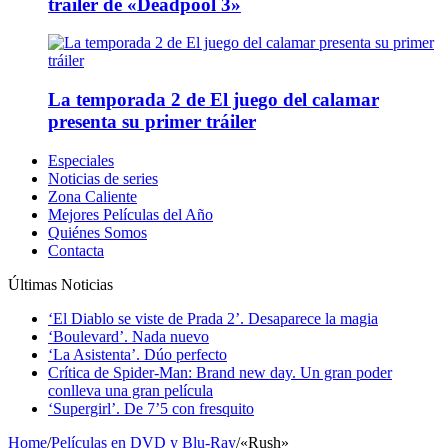
tráiler de «Deadpool 3»
La temporada 2 de El juego del calamar
presenta su primer tráiler
Especiales
Noticias de series
Zona Caliente
Mejores Películas del Año
Quiénes Somos
Contacta
Últimas Noticias
‘El Diablo se viste de Prada 2’. Desaparece la magia
‘Boulevard’. Nada nuevo
‘La Asistenta’. Dúo perfecto
Crítica de Spider-Man: Brand new day. Un gran poder
conlleva una gran película
‘Supergirl’. De 7’5 con fresquito
Home
/
Películas en DVD y Blu-Ray
/
«Rush»