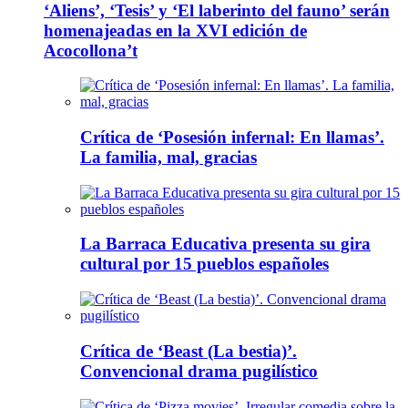
‘Aliens’, ‘Tesis’ y ‘El laberinto del fauno’ serán
homenajeadas en la XVI edición de
Acocollona’t
Crítica de ‘Posesión infernal: En llamas’.
La familia, mal, gracias
La Barraca Educativa presenta su gira
cultural por 15 pueblos españoles
Crítica de ‘Beast (La bestia)’.
Convencional drama pugilístico