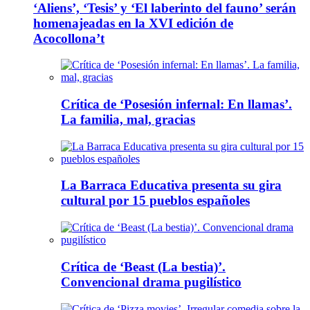
‘Aliens’, ‘Tesis’ y ‘El laberinto del fauno’ serán
homenajeadas en la XVI edición de
Acocollona’t
Crítica de ‘Posesión infernal: En llamas’.
La familia, mal, gracias
La Barraca Educativa presenta su gira
cultural por 15 pueblos españoles
Crítica de ‘Beast (La bestia)’.
Convencional drama pugilístico