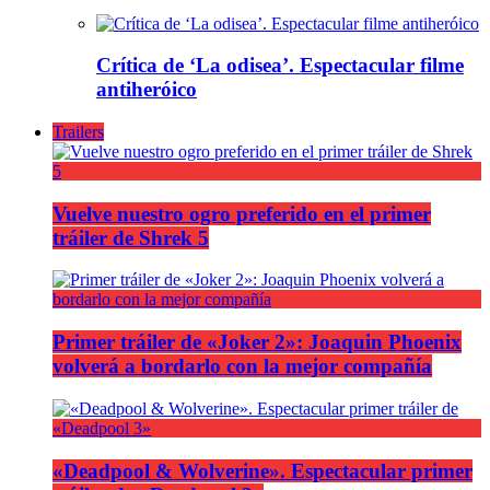
Crítica de ‘La odisea’. Espectacular filme
antiheróico
Trailers
Vuelve nuestro ogro preferido en el primer
tráiler de Shrek 5
Primer tráiler de «Joker 2»: Joaquin Phoenix
volverá a bordarlo con la mejor compañía
«Deadpool & Wolverine». Espectacular primer