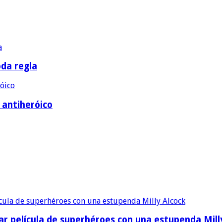
oda regla
e antiheróico
ular película de superhéroes con una estupenda Mill