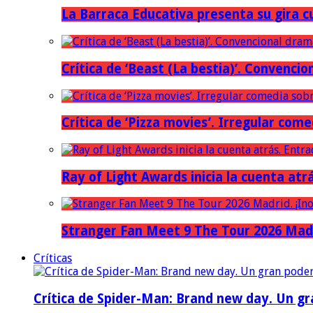
La Barraca Educativa presenta su gira c
Crítica de ‘Beast (La bestia)’. Convencio
Crítica de ‘Pizza movies’. Irregular come
Ray of Light Awards inicia la cuenta atr
Stranger Fan Meet 9 The Tour 2026 Madri
Críticas
Crítica de Spider-Man: Brand new day. Un gr