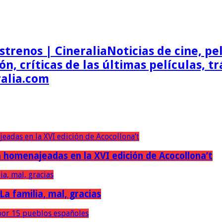
Noticias de cine, pel
ón, críticas de las últimas películas, t
ralia.com
erán homenajeadas en la XVI edición de Acocollona’t
 La familia, mal, gracias