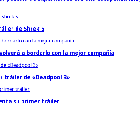
áiler de Shrek 5
 volverá a bordarlo con la mejor compañía
r tráiler de «Deadpool 3»
nta su primer tráiler