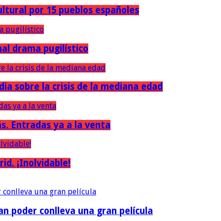
ultural por 15 pueblos españoles
nal drama pugilístico
dia sobre la crisis de la mediana edad
ás. Entradas ya a la venta
d. ¡Inolvidable!
an poder conlleva una gran película