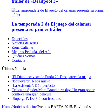
tráiler de «Deadpool 3»
La temporada 2 de El juego del calamar
presenta su primer tráiler
Especiales
Noticias de series
Zona Caliente
Mejores Películas del Año
Quiénes Somos
Contacta
Últimas Noticias
‘El Diablo se viste de Prada 2’. Desaparece la magia
‘Boulevard’. Nada nuevo
‘La Asistenta’. Dúo perfecto
Crítica de Spider-Man: Brand new day. Un gran poder
conlleva una gran película
‘Supergirl’. De 7’5 con fresquito
Home
/
Noticias de cine
/
Premios BAFTA 2015. Boyhood se