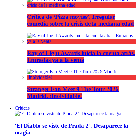
Crítica de ‘Pizza movies’. Irregular
comedia sobre la crisis de la mediana edad
Ray of Light Awards inicia la cuenta atrás.
Entradas ya a la venta
Stranger Fan Meet 9 The Tour 2026
Madrid. ¡Inolvidable!
Críticas
‘El Diablo se viste de Prada 2’. Desaparece la
magia