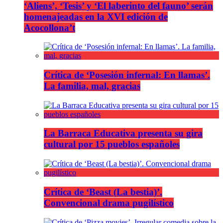
‘Aliens’, ‘Tesis’ y ‘El laberinto del fauno’ serán
homenajeadas en la XVI edición de
Acocollona’t
Crítica de ‘Posesión infernal: En llamas’.
La familia, mal, gracias
La Barraca Educativa presenta su gira
cultural por 15 pueblos españoles
Crítica de ‘Beast (La bestia)’.
Convencional drama pugilístico