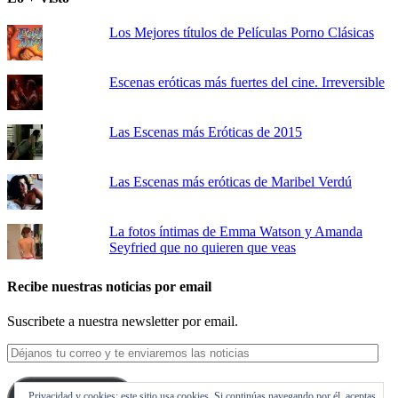
Los Mejores títulos de Películas Porno Clásicas
Escenas eróticas más fuertes del cine. Irreversible
Las Escenas más Eróticas de 2015
Las Escenas más eróticas de Maribel Verdú
La fotos íntimas de Emma Watson y Amanda
Seyfried que no quieren que veas
Recibe nuestras noticias por email
Suscribete a nuestra newsletter por email.
Déjanos
tu
correo
Privacidad y cookies: este sitio usa cookies. Si continúas navegando por él, aceptas