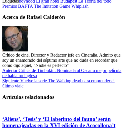
Etiquetas
boyhood
El gran hotel Budapest
La Teoría del todo
Premios BAFTA
The Imitation Game
Whiplash
Acerca de Rafael Calderón
Crítico de cine, Director y Redactor jefe en Cineralia. Admito que
soy un enamorado del séptimo arte que no duda en recordar que
como dijo aquel, "Nadie es perfecto"
Anterior
Crítica de Timbuktu. Nominada al Oscar a mejor película
de habla no inglesa
Siguiente
Vuelve la serie The Walking dead para emprender el
último viaje
Artículos relacionados
‘Aliens’, ‘Tesis’ y ‘El laberinto del fauno’ serán
homenajeadas en la XVI edición de Acocollona’t