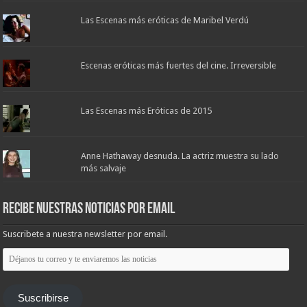
Las Escenas más eróticas de Maribel Verdú
Escenas eróticas más fuertes del cine. Irreversible
Las Escenas más Eróticas de 2015
Anne Hathaway desnuda. La actriz muestra su lado
más salvaje
Recibe nuestras noticias por email
Suscribete a nuestra newsletter por email.
Déjanos
tu
correo
y
te
Suscribirse
enviaremos