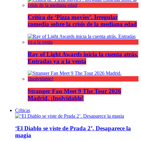
Crítica de ‘Pizza movies’. Irregular
comedia sobre la crisis de la mediana edad
Ray of Light Awards inicia la cuenta atrás.
Entradas ya a la venta
Stranger Fan Meet 9 The Tour 2026
Madrid. ¡Inolvidable!
Críticas
‘El Diablo se viste de Prada 2’. Desaparece la
magia