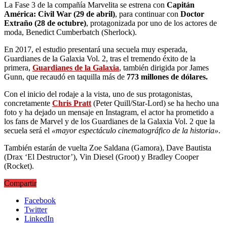
La Fase 3 de la compañía Marvelita se estrena con
Capitán
América: Civil War (29 de abril)
, para continuar con
Doctor
Extraño (28 de octubre)
, protagonizada por uno de los actores de
moda, Benedict Cumberbatch (Sherlock).
En 2017, el estudio presentará una secuela muy esperada,
Guardianes de la Galaxia Vol. 2, tras el tremendo éxito de la
primera,
Guardianes de la Galaxia
, también dirigida por James
Gunn, que recaudó en taquilla más de
773 millones de dólares.
Con el inicio del rodaje a la vista, uno de sus protagonistas,
concretamente
Chris Pratt
(Peter Quill/Star-Lord) se ha hecho una
foto y ha dejado un mensaje en Instagram, el actor ha prometido a
los fans de Marvel y de los Guardianes de la Galaxia Vol. 2 que la
secuela será el
«mayor espectáculo cinematográfico de la historia»
.
También estarán de vuelta Zoe Saldana (Gamora), Dave Bautista
(Drax ‘El Destructor’), Vin Diesel (Groot) y Bradley Cooper
(Rocket).
Compartir
Facebook
Twitter
LinkedIn