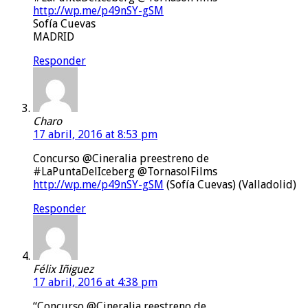
http://wp.me/p49nSY-gSM
Sofía Cuevas
MADRID
Responder
Charo
17 abril, 2016 at 8:53 pm
Concurso @Cineralia preestreno de
#LaPuntaDelIceberg @TornasolFilms
http://wp.me/p49nSY-gSM
(Sofía Cuevas) (Valladolid)
Responder
Félix Iñiguez
17 abril, 2016 at 4:38 pm
“Concurso @Cineralia reestreno de