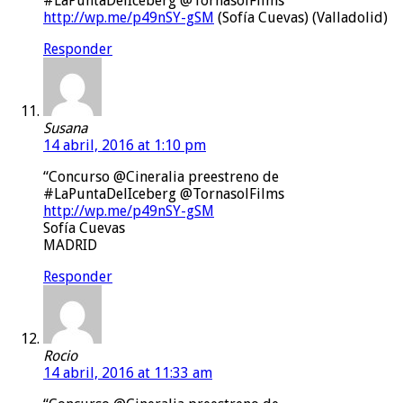
#LaPuntaDelIceberg @TornasolFilms
http://wp.me/p49nSY-gSM
(Sofía Cuevas) (Valladolid)
Responder
Susana
14 abril, 2016 at 1:10 pm
“Concurso @Cineralia preestreno de
#LaPuntaDelIceberg @TornasolFilms
http://wp.me/p49nSY-gSM
Sofía Cuevas
MADRID
Responder
Rocio
14 abril, 2016 at 11:33 am