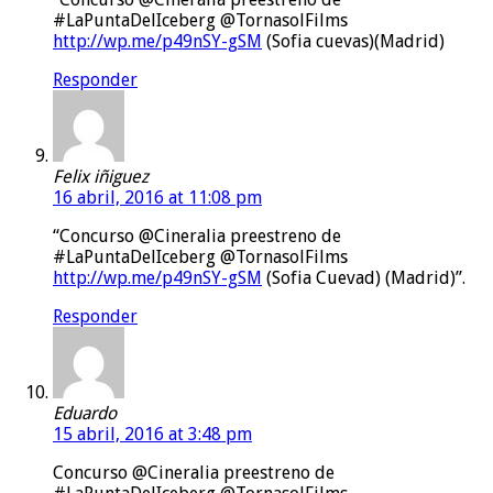
#LaPuntaDelIceberg @TornasolFilms
http://wp.me/p49nSY-gSM
(Sofia cuevas)(Madrid)
Responder
Felix iñiguez
16 abril, 2016 at 11:08 pm
“Concurso @Cineralia preestreno de
#LaPuntaDelIceberg @TornasolFilms
http://wp.me/p49nSY-gSM
(Sofia Cuevad) (Madrid)”.
Responder
Eduardo
15 abril, 2016 at 3:48 pm
Concurso @Cineralia preestreno de