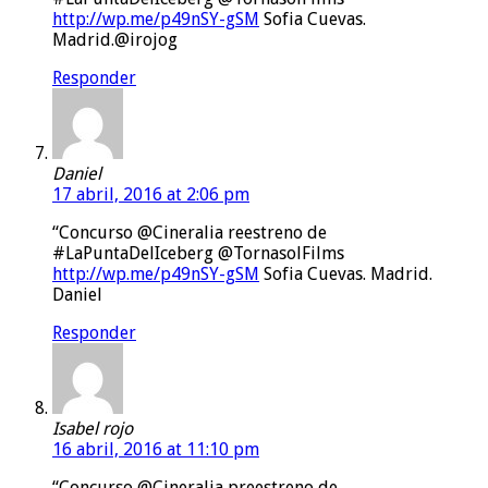
http://wp.me/p49nSY-gSM
Sofia Cuevas.
Madrid.@irojog
Responder
Daniel
17 abril, 2016 at 2:06 pm
“Concurso @Cineralia reestreno de
#LaPuntaDelIceberg @TornasolFilms
http://wp.me/p49nSY-gSM
Sofia Cuevas. Madrid.
Daniel
Responder
Isabel rojo
16 abril, 2016 at 11:10 pm
“Concurso @Cineralia preestreno de