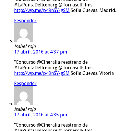
#LaPuntaDelIceberg @TornasolFilms
http://wp.me/p49nSY-gSM
Sofia Cuevas. Madrid.
Responder
Isabel rojo
17 abril, 2016 at 4:37 pm
“Concurso @Cineralia reestreno de
#LaPuntaDelIceberg @TornasolFilms
http://wp.me/p49nSY-gSM
Sofia Cuevas. Vitoria
Responder
Isabel rojo
17 abril, 2016 at 4:35 pm
“Concurso @Cineralia reestreno de
#LaPuntaDelIceberg @TornasolFilms