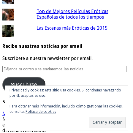
Top de Mejores Películas Eróticas
Españolas de todos los tiempos
Las Escenas más Eróticas de 2015
Recibe nuestras noticias por email
Suscribete a nuestra newsletter por email.
Déjanos
tu
correo
Suscribirse
y
te
Privacidad y cookies: este sitio usa cookies. Si continúas navegando
por él, aceptas su uso.
enviaremos
Síguenos en Twitter
las
Para obtener más información, incluido cómo gestionar las cookies,
noticias
consulta:
Política de cookies
Mis tuits
Noticias de cine y de series de televisión, críticas, tráilers,
estrenos. Cineralia © Copyright 2007 - 2026, Todos los
derechos reservados