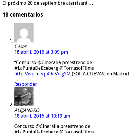
El próximo 20 de septiembre aterrizará …
18 comentarios
César
18 abril, 2016 at 3:09 pm
“Concurso @Cineralia preestreno de
#LaPuntaDelIceberg @TornasolFilms
http://wp.me/p49nSY-gSM
(SOFIA CUEVAS) en Madrid
Responder
ALEJANDRO
18 abril, 2016 at 10:19 am
Concurso @Cineralia preestreno de
#LaPuntaDelIceberg @TornasolFilms