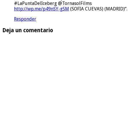
#LaPuntaDelIceberg @TornasolFilms
http://wp.me/p49nSY-gSM
(SOFIA CUEVAS) (MADRID)”.
Responder
Deja un comentario