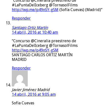
“Concurso @Cineralia preestreno de
#LaPuntaDelIceberg @TornasolFilms
http://wp.me/p49nSY-gSM
(Sofía Cuevas) (Madrid)”
Responder
Santiago Ortiz Martín
14 abril, 2016 at 10:40 am
“Concurso @Cineralia preestreno de
#LaPuntaDelIceberg @TornasolFilms
http://wp.me/p49nSY-gSM
SANTIAGO CARLOS ORTIZ MARTÍN
MADRID
Responder
Javier Jiménez Madrid
14 abril, 2016 at 9:05 am
Sofia Cuevas