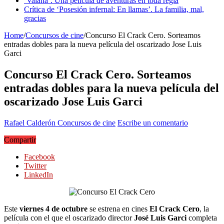
‘Vaiana’. Una película de aventuras en toda regla
Crítica de ‘Posesión infernal: En llamas’. La familia, mal,
gracias
Home
/
Concursos de cine
/
Concurso El Crack Cero. Sorteamos
entradas dobles para la nueva película del oscarizado Jose Luis
Garci
Concurso El Crack Cero. Sorteamos
entradas dobles para la nueva película del
oscarizado Jose Luis Garci
Rafael Calderón
Concursos de cine
Escribe un comentario
Compartir
Facebook
Twitter
LinkedIn
Este
viernes 4 de octubre
se estrena en cines
El Crack Cero
, la
película con el que el oscarizado director
José Luis Garci
completa