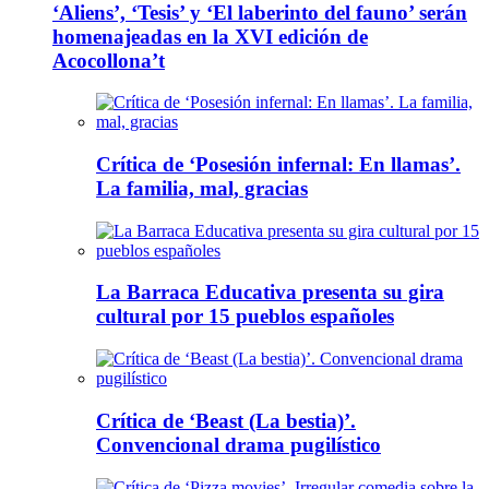
‘Aliens’, ‘Tesis’ y ‘El laberinto del fauno’ serán
homenajeadas en la XVI edición de
Acocollona’t
Crítica de ‘Posesión infernal: En llamas’.
La familia, mal, gracias
La Barraca Educativa presenta su gira
cultural por 15 pueblos españoles
Crítica de ‘Beast (La bestia)’.
Convencional drama pugilístico