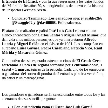
la
trilogía de El Crack
y con la que regresamos a los bajos fondos
del Madrid de los años 70, sumergiéndonos de nuevo en la historia
del inspector
Germán Areta
.
Concurso Terminado. Los ganadores son: @rustiko2k6
@SwaggieJ2 y @daviiiiiiii8. Enhorabuena.
El afamado realizador español
José Luis Garci
cuenta con un
elenco encabezado por
Carlos Santos
y
Miguel Ángel Muñoz
, que
dan vida a los míticos personajes que ya interpretaron
Alfredo
Landa y Miguel Rellán
en el clásico de 1981. Les acompañan en
el reparto
Luisa Gavasa
,
Pedro Casablanc
,
Patricia Vico
,
Raúl
Mérida
y
Macarena Gómez
.
Con motivo de este esperado estreno en cines de
El Crack Cero
sorteamos 3 Packs
de regalos
formados por
1 entradas doble
,
1
cartel y 1 marcapáginas
de la película. Cada uno de los ganadores
o ganadoras del sorteo dispondrá de 2 entradas para ir a ver el film,
un cartel y un marcapáginas.
Los ganadores o ganadoras serán seleccionados entre todos los y las
acertantes de esta sencilla pregunta:
¿Con qué película ganó el Óscar Jose Luis Garci?