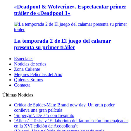
«Deadpool & Wolverine». Espectacular primer
tráiler de «Deadpool 3»
La temporada 2 de El juego del calamar
presenta su primer tráiler
Especiales
Noticias de series
Zona Caliente
Mejores Películas del Año
Quiénes Somos
Contacta
Últimas Noticias
Crítica de Spider-Man: Brand new day. Un gran poder
conlleva una gran película
‘Supergirl’. De 7’5 con fresquito
‘Aliens’, ‘Tesis’ y ‘El laberinto del fauno’ serán homenajeadas
en la XVI edición de Acocollona’t