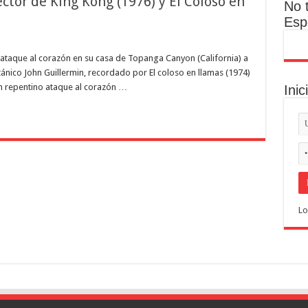
ctor de King Kong (1976) y El Coloso en
No 
Esp
n ataque al corazón en su casa de Topanga Canyon (California) a
itánico John Guillermin, recordado por El coloso en llamas (1974)
un repentino ataque al corazón …
Inic
Lo