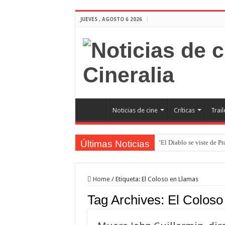
JUEVES , AGOSTO 6 2026
Noticias de cine
Críticas
Trail
Últimas Noticias
‘El Diablo se viste de P
‘Boulevard’. Nada nuev
‘La Asistenta’. Dúo perf
Home
/
Etiqueta:
El Coloso en Llamas
Crítica de Spider-Man: 
Tag Archives:
El Coloso
‘Supergirl’. De 7’5 con f