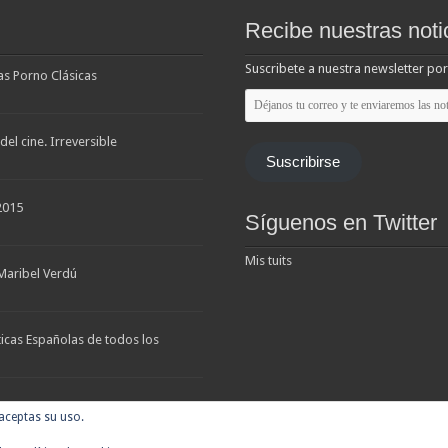
Recibe nuestras noti
Suscribete a nuestra newsletter por
las Porno Clásicas
Déjanos
tu
correo
y
el cine. Irreversible
te
Suscribirse
enviaremos
las
noticias
2015
Síguenos en Twitter
Mis tuits
Maribel Verdú
ticas Españolas de todos los
 aceptas su uso.