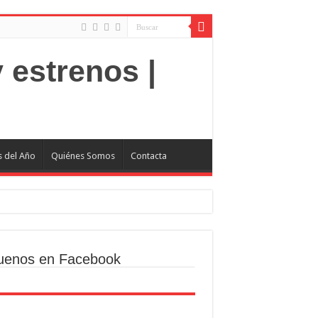
s del Año
Quiénes Somos
Contacta
uenos en Facebook