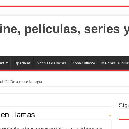
ers
Especiales
Noticias de series
Zona Caliente
Mejores Película
rada 2’. Desaparece la magia
o
ecto
Síg
Brand new day. Un gran poder conlleva una gran película
 en Llamas
resquito