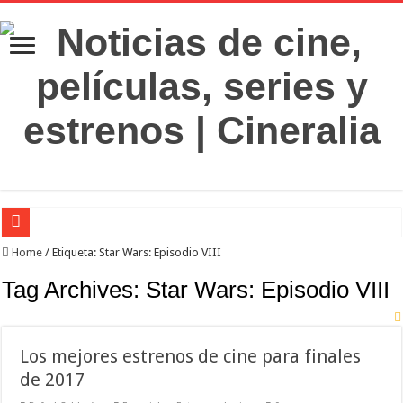
‘El Diablo se viste de Prada 2’. Desaparece la magia
Home
/
Etiqueta:
Star Wars: Episodio VIII
‘Boulevard’. Nada nuevo
Tag Archives:
Star Wars: Episodio VIII
‘La Asistenta’. Dúo perfecto
Crítica de Spider-Man: Brand new day. Un gran poder conlleva una gran película
Los mejores estrenos de cine para finales
‘Supergirl’. De 7’5 con fresquito
de 2017