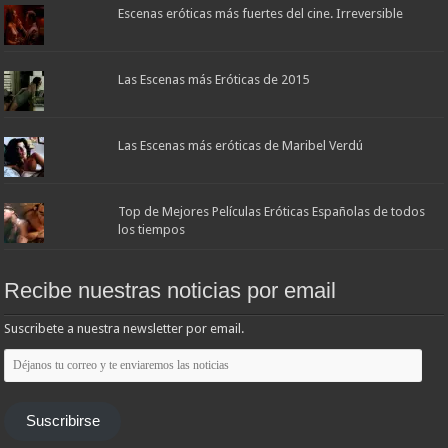
Escenas eróticas más fuertes del cine. Irreversible
Las Escenas más Eróticas de 2015
Las Escenas más eróticas de Maribel Verdú
Top de Mejores Películas Eróticas Españolas de todos
los tiempos
Recibe nuestras noticias por email
Suscribete a nuestra newsletter por email.
Déjanos
tu
correo
y
te
Suscribirse
enviaremos
las