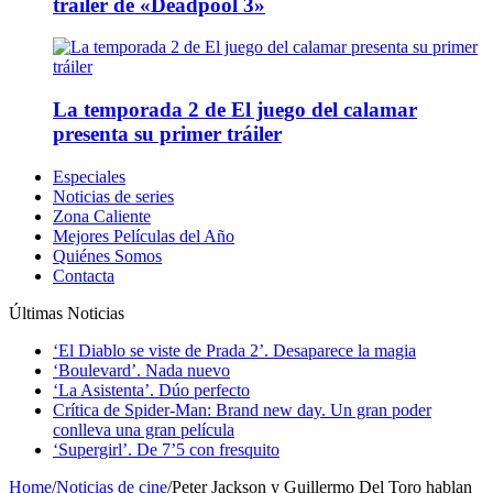
tráiler de «Deadpool 3»
La temporada 2 de El juego del calamar
presenta su primer tráiler
Especiales
Noticias de series
Zona Caliente
Mejores Películas del Año
Quiénes Somos
Contacta
Últimas Noticias
‘El Diablo se viste de Prada 2’. Desaparece la magia
‘Boulevard’. Nada nuevo
‘La Asistenta’. Dúo perfecto
Crítica de Spider-Man: Brand new day. Un gran poder
conlleva una gran película
‘Supergirl’. De 7’5 con fresquito
Home
/
Noticias de cine
/
Peter Jackson y Guillermo Del Toro hablan