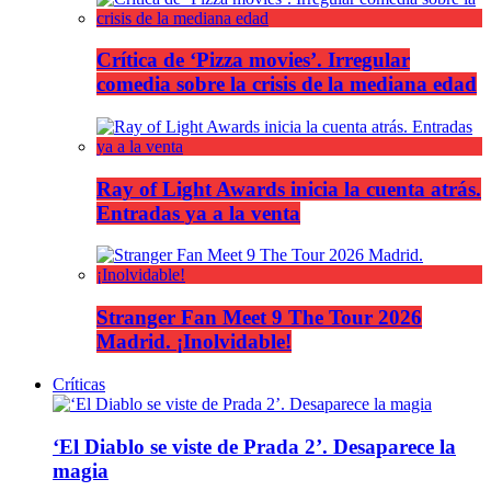
Crítica de ‘Pizza movies’. Irregular
comedia sobre la crisis de la mediana edad
Ray of Light Awards inicia la cuenta atrás.
Entradas ya a la venta
Stranger Fan Meet 9 The Tour 2026
Madrid. ¡Inolvidable!
Críticas
‘El Diablo se viste de Prada 2’. Desaparece la
magia