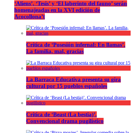
‘Aliens’, ‘Tesis’ y ‘El laberinto del fauno’ serán
homenajeadas en la XVI edición de
Acocollona’t
Crítica de ‘Posesión infernal: En llamas’.
La familia, mal, gracias
La Barraca Educativa presenta su gira
cultural por 15 pueblos españoles
Crítica de ‘Beast (La bestia)’.
Convencional drama pugilístico