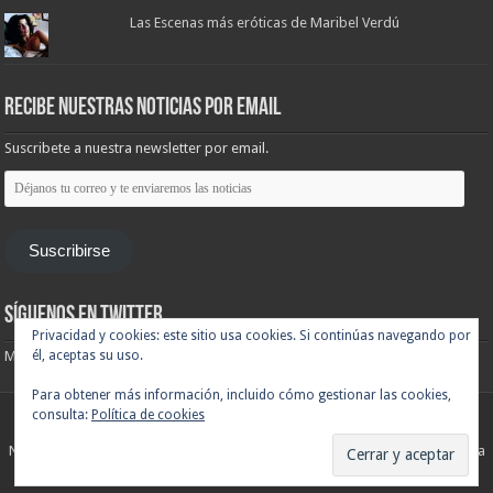
Las Escenas más eróticas de Maribel Verdú
Recibe nuestras noticias por email
Suscribete a nuestra newsletter por email.
Déjanos
tu
correo
y
te
Suscribirse
enviaremos
las
noticias
Síguenos en Twitter
Privacidad y cookies: este sitio usa cookies. Si continúas navegando por
Mis tuits
él, aceptas su uso.
Para obtener más información, incluido cómo gestionar las cookies,
consulta:
Política de cookies
Noticias de cine y de series de televisión, críticas, tráilers, estrenos. Cineralia
© Copyright 2007 - 2026, Todos los derechos reservados