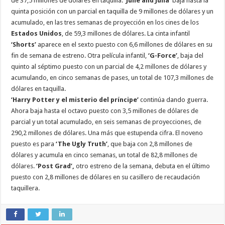
de 37,5 millones de dólares en taquilla.
‘Julie and Julia’
baja hasta la
quinta posición con un parcial en taquilla de 9 millones de dólares y un
acumulado, en las tres semanas de proyección en los cines de los
Estados Unidos
, de 59,3 millones de dólares. La cinta infantil
‘Shorts’
aparece en el sexto puesto con 6,6 millones de dólares en su
fin de semana de estreno. Otra película infantil,
‘G-Force’
, baja del
quinto al séptimo puesto con un parcial de 4,2 millones de dólares y
acumulando, en cinco semanas de pases, un total de 107,3 millones de
dólares en taquilla.
‘Harry Potter y el misterio del príncipe’
continúa dando guerra.
Ahora baja hasta el octavo puesto con 3,5 millones de dólares de
parcial y un total acumulado, en seis semanas de proyecciones, de
290,2 millones de dólares. Una más que estupenda cifra. El noveno
puesto es para
‘The Ugly Truth’
, que baja con 2,8 millones de
dólares y acumula en cinco semanas, un total de 82,8 millones de
dólares.
‘Post Grad’,
otro estreno de la semana, debuta en el último
puesto con 2,8 millones de dólares en su casillero de recaudación
taquillera.