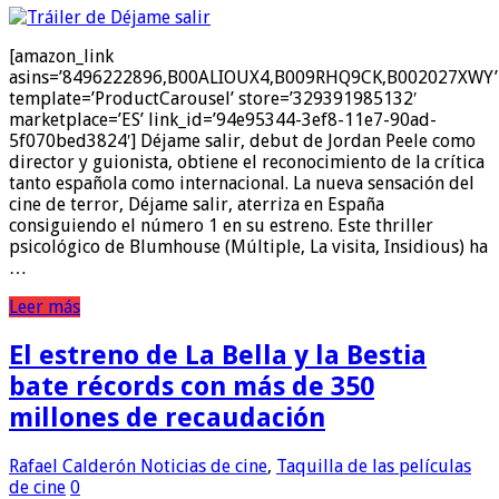
[amazon_link
asins=’8496222896,B00ALIOUX4,B009RHQ9CK,B002027XWY’
template=’ProductCarousel’ store=’329391985132′
marketplace=’ES’ link_id=’94e95344-3ef8-11e7-90ad-
5f070bed3824′] Déjame salir, debut de Jordan Peele como
director y guionista, obtiene el reconocimiento de la crítica
tanto española como internacional. La nueva sensación del
cine de terror, Déjame salir, aterriza en España
consiguiendo el número 1 en su estreno. Este thriller
psicológico de Blumhouse (Múltiple, La visita, Insidious) ha
…
Leer más
El estreno de La Bella y la Bestia
bate récords con más de 350
millones de recaudación
Rafael Calderón
Noticias de cine
,
Taquilla de las películas
de cine
0