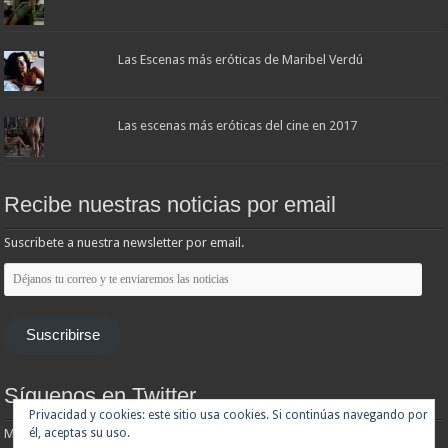
Las Escenas más eróticas de Maribel Verdú
Las escenas más eróticas del cine en 2017
Recibe nuestras noticias por email
Suscribete a nuestra newsletter por email.
Déjanos
tu
correo
y
te
Suscribirse
enviaremos
las
noticias
Síguenos en Twitter
Privacidad y cookies: este sitio usa cookies. Si continúas navegando por
él, aceptas su uso.
Mis tuits