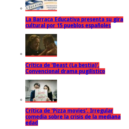
La Barraca Educativa presenta su gira
cultural por 15 pueblos españoles
Crítica de ‘Beast (La bestia)’.
Convencional drama pugilístico
Crítica de ‘Pizza movies’. Irregular
comedia sobre la crisis de la mediana
edad