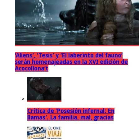
‘Aliens’, ‘Tesis’ y ‘El laberinto del fauno’
serán homenajeadas en la XVI edición de
Acocollona’t
Crítica de ‘Posesión infernal: En
llamas’. La familia, mal, gracias