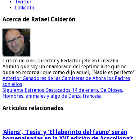
Twitter
LinkedIn
Acerca de Rafael Calderón
Crítico de cine, Director y Redactor jefe en Cineralia.
Admito que soy un enamorado del séptimo arte que no
duda en recordar que como dijo aquel, "Nadie es perfecto"
Anterior
Ganadores de las Camisetas de Ahora los Padres
son ellos
Siguiente
Estrenos Destacados 14 de enero. De Dioses,
Hombres, animales y algo de Danza francesa
Artículos relacionados
‘Aliens’, ‘Tesis’ y ‘El laberinto del fauno’ serán
homenajeadas en la XVI edición de Acocollona’t