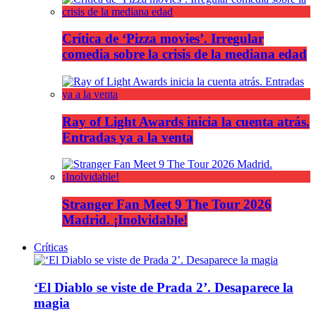
Crítica de ‘Pizza movies’. Irregular
comedia sobre la crisis de la mediana edad
Ray of Light Awards inicia la cuenta atrás.
Entradas ya a la venta
Stranger Fan Meet 9 The Tour 2026
Madrid. ¡Inolvidable!
Críticas
‘El Diablo se viste de Prada 2’. Desaparece la
magia