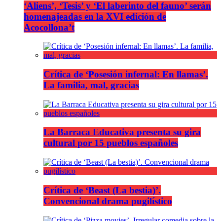
‘Aliens’, ‘Tesis’ y ‘El laberinto del fauno’ serán
homenajeadas en la XVI edición de
Acocollona’t
Crítica de ‘Posesión infernal: En llamas’.
La familia, mal, gracias
La Barraca Educativa presenta su gira
cultural por 15 pueblos españoles
Crítica de ‘Beast (La bestia)’.
Convencional drama pugilístico