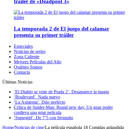
tráiler de «Deadpool 3»
La temporada 2 de El juego del calamar
presenta su primer tráiler
Especiales
Noticias de series
Zona Caliente
Mejores Películas del Año
Quiénes Somos
Contacta
Últimas Noticias
‘El Diablo se viste de Prada 2’. Desaparece la magia
‘Boulevard’. Nada nuevo
‘La Asistenta’. Dúo perfecto
Crítica de Spider-Man: Brand new day. Un gran poder
conlleva una gran película
‘Supergirl’. De 7’5 con fresquito
Home
/
Noticias de cine
/
La película española 18 Comidas aplaudida