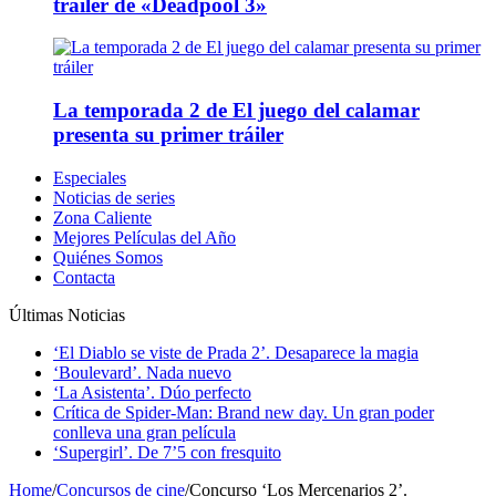
tráiler de «Deadpool 3»
La temporada 2 de El juego del calamar
presenta su primer tráiler
Especiales
Noticias de series
Zona Caliente
Mejores Películas del Año
Quiénes Somos
Contacta
Últimas Noticias
‘El Diablo se viste de Prada 2’. Desaparece la magia
‘Boulevard’. Nada nuevo
‘La Asistenta’. Dúo perfecto
Crítica de Spider-Man: Brand new day. Un gran poder
conlleva una gran película
‘Supergirl’. De 7’5 con fresquito
Home
/
Concursos de cine
/
Concurso ‘Los Mercenarios 2’.