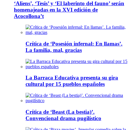
‘Aliens’, ‘Tesis’ y ‘El laberinto del fauno’ serán
homenajeadas en la XVI edición de
Acocollona’t
Crítica de ‘Posesión infernal: En llamas’.
La familia, mal, gracias
La Barraca Educativa presenta su gira
cultural por 15 pueblos españoles
Crítica de ‘Beast (La bestia)’.
Convencional drama pugilístico