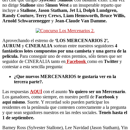
no dirige
Stallone
sino
Simon West
a un insuperable reparto que
incluye a
Stallone, Jason Statham, Jet Li, Dolph Lundgren,
Randy Couture, Terry Crews, Liam Hemsworth, Bruce Willis,
Arnold Schwarzenegger
y
Jean-Claude Van Damme.
Aprovechando el estreno de
‘LOS MERCENARIOS 2’
,
AURUM
y
CINERALIA
sortean entre nuestros seguidores
4
fantásticos lotes compuestos por una camiseta y una gorra de la
película.
Para conseguir uno de estos premios, sólo tienes que ser
seguidor de CINERALIA tanto en
Facebook
como en
Twitter
y
contestar a esta sencilla pregunta:
¿Que nuevos MERCENARIOS te gustaría ver en la
tercera parte?.
Las respuestas
AQUÍ
con el asunto
Yo quiero ser un Mercenario
.
Los ganadores, como siempre, en nuestro perfil de
Facebook y
aquí mismo
. Suerte. Y recordad solo pueden participar los
residentes en la península que contesten correctamente a la pregunta
y que sean seguidores nuestros en las redes sociales.
Teneis hasta el
1 de septiembre.
Barney Ross (Sylvester Stallone), Lee Navidad (Jason Statham), Yin