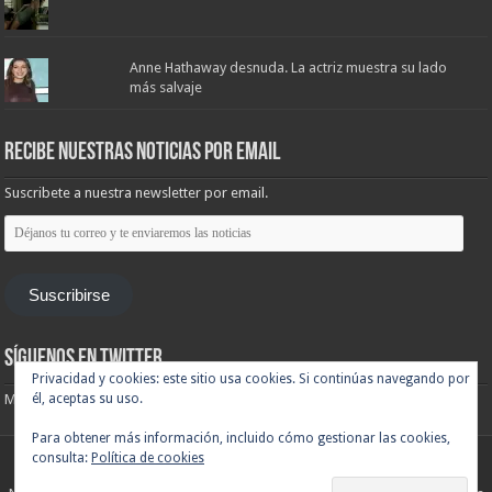
Anne Hathaway desnuda. La actriz muestra su lado
más salvaje
Recibe nuestras noticias por email
Suscribete a nuestra newsletter por email.
Déjanos
tu
correo
y
te
Suscribirse
enviaremos
las
noticias
Síguenos en Twitter
Privacidad y cookies: este sitio usa cookies. Si continúas navegando por
él, aceptas su uso.
Mis tuits
Para obtener más información, incluido cómo gestionar las cookies,
consulta:
Política de cookies