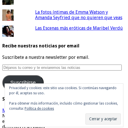
La fotos íntimas de Emma Watson y
Amanda Seyfried que no quieren que veas
Las Escenas más eróticas de Maribel Verdú
Recibe nuestras noticias por email
Suscribete a nuestra newsletter por email.
Déjanos
tu
correo
Suscribirse
y
te
Privacidad y cookies: este sitio usa cookies. Si continúas navegando
por él, aceptas su uso.
enviaremos
Síguenos en Twitter
las
Para obtener más información, incluido cómo gestionar las cookies,
noticias
consulta:
Política de cookies
Mis tuits
Noticias de cine y de series de televisión, críticas, tráilers,
estrenos. Cineralia © Copyright 2007 - 2026, Todos los
derechos reservados