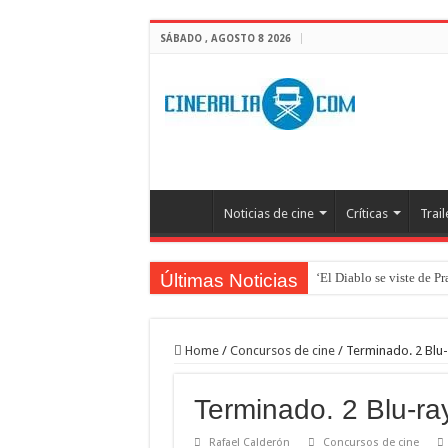
SÁBADO , AGOSTO 8 2026
Noticias de cine
Críticas
Trail
Últimas Noticias
‘El Diablo se viste de P
‘Boulevard’. Nada nuev
‘La Asistenta’. Dúo perf
Home
/
Concursos de cine
/
Terminado. 2 Blu-
Crítica de Spider-Man: 
Terminado. 2 Blu-ra
‘Supergirl’. De 7’5 con f
Rafael Calderón
Concursos de cine