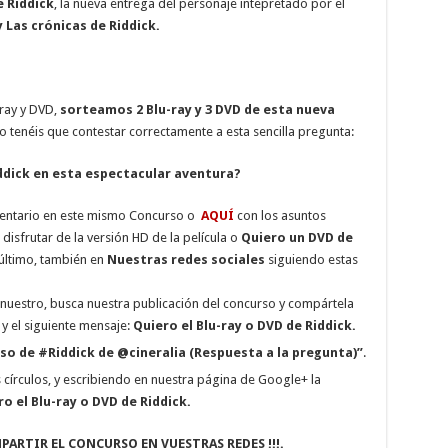
e Riddick
, la nueva entrega del personaje intepretado por el
y Las crónicas de Riddick.
-ray y DVD,
sorteamos 2 Blu-ray y 3 DVD de esta nueva
o tenéis que contestar correctamente a esta sencilla pregunta:
ddick en esta espectacular aventura?
mentario en este mismo Concurso o
AQUÍ
con los asuntos
 disfrutar de la versión HD de la película o
Quiero un DVD de
último, también en
Nuestras redes sociales
siguiendo estas
 nuestro, busca nuestra publicación del concurso y compártela
 y el siguiente mensaje:
Quiero el Blu-ray o DVD de Riddick
.
so de #Riddick de @cineralia (Respuesta a la pregunta)”
.
círculos, y escribiendo en nuestra página de Google+ la
o el Blu-ray o DVD de Riddick
.
PARTIR EL CONCURSO EN VUESTRAS REDES !!!.