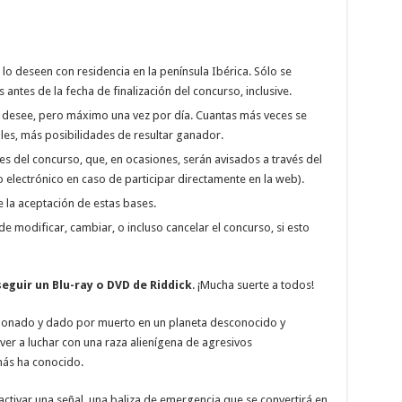
lo deseen con residencia en la península Ibérica. Sólo se
 antes de la fecha de finalización del concurso, inclusive.
e desee, pero máximo una vez por día. Cuantas más veces se
bles, más posibilidades de resultar ganador.
es del concurso, que, en ocasiones, serán avisados a través del
 electrónico en caso de participar directamente en la web).
 la aceptación de estas bases.
e modificar, cambiar, o incluso cancelar el concurso, si esto
seguir
un Blu-ray o DVD de Riddick
. ¡Mucha suerte a todos!
donado y dado por muerto en un planeta desconocido y
lver a luchar con una raza alienígena de agresivos
más ha conocido.
activar una señal, una baliza de emergencia que se convertirá en