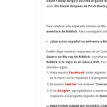
David Twohy dirige y escribe el guión d
actor
Vin Diesel después de Pitch Black 
Para celebrar este esperado estreno en Blu
aventura de Riddick.
Para conseguirlo sol
¿Que actor español se enfrenta a Ri
Podéis dejar vuestras respuestas en un Co
Quiero un Blu-ray de Riddick,
si prefieres
Riddick si lo tuyo es el clásico DVD.
Por 
sencillas reglas:
Visita nuestro
Facebook
, hazte seguidor
en tu muro con la respuesta a la pregunta
En nuestro
twitter
con el tweet
“Concur
O en
Google+
, agregándonos a vuestros 
respuesta a la pregunta seguido de
Quier
¡¡¡ PARA PODER GANAR NO OLVIDÉIS COM