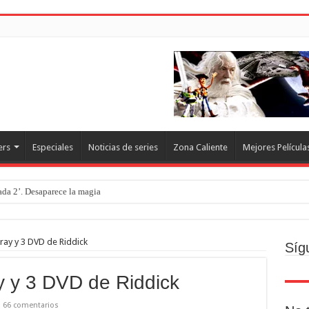
ers
Especiales
Noticias de series
Zona Caliente
Mejores Película
rada 2’. Desaparece la magia
o
ecto
ray y 3 DVD de Riddick
Síg
Brand new day. Un gran poder conlleva una gran película
y y 3 DVD de Riddick
resquito
66 comentarios