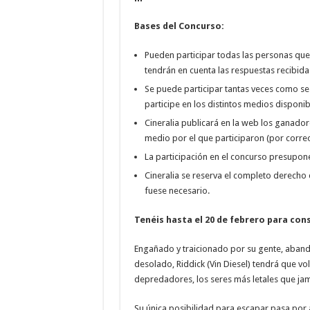
Bases del Concurso:
Pueden participar todas las personas que 
tendrán en cuenta las respuestas recibidas
Se puede participar tantas veces como s
participe en los distintos medios disponi
Cineralia publicará en la web los ganador
medio por el que participaron (por correo
La participación en el concurso presupone
Cineralia se reserva el completo derecho d
fuese necesario.
Tenéis hasta el 20 de febrero para con
Engañado y traicionado por su gente, aban
desolado, Riddick (Vin Diesel) tendrá que vo
depredadores, los seres más letales que ja
Su única posibilidad para escapar pasa por 