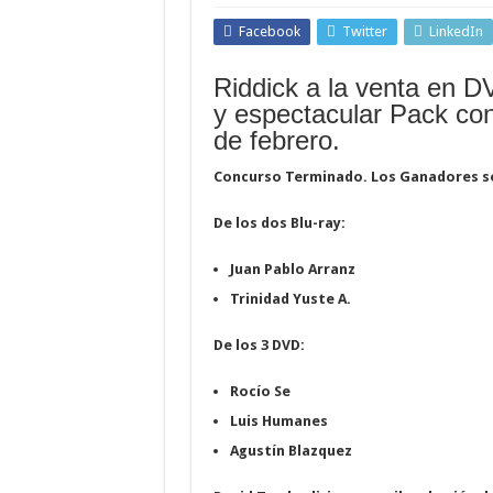
Facebook
Twitter
LinkedIn
Riddick a la venta en DV
y espectacular Pack con 
de febrero.
Concurso Terminado. Los Ganadores s
De los dos Blu-ray:
Juan Pablo Arranz
Trinidad Yuste A.
De los 3 DVD:
Rocío Se
Luis Humanes
Agustín Blazquez