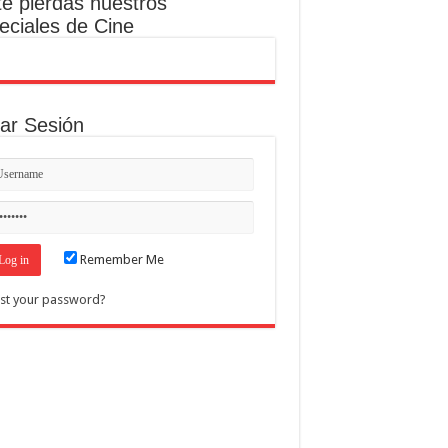
te pierdas nuestros
eciales de Cine
iar Sesión
Remember Me
st your password?