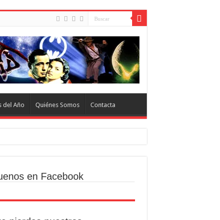
s del Año
Quiénes Somos
Contacta
uenos en Facebook