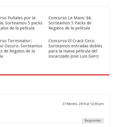
rso Puñales por la
Concurso Le Mans ’66.
da. Sorteamos 5 packs
Sorteamos 5 Packs de
alos de la película
Regalos de la película
rso Terminator:
Concurso El Crack Cero.
no Oscuro. Sorteamos
Sorteamos entradas dobles
s de Regalos de la
para la nueva película del
la
oscarizado Jose Luis Garci
27 febrero, 2014 at 12:36 pm
Responder