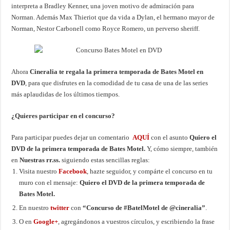
interpreta a Bradley Kenner, una joven motivo de admiración para
Norman. Además Max Thieriot que da vida a Dylan, el hermano mayor de
Norman, Nestor Carbonell como Royce Romero, un perverso sheriff.
Ahora
Cineralia te regala la primera temporada de Bates Motel en
DVD
, para que disfrutes en la comodidad de tu casa de una de las series
más aplaudidas de los últimos tiempos.
¿Quieres participar en el concurso?
Para participar puedes dejar un comentario
AQUÍ
con el asunto
Quiero el
DVD de la primera temporada de Bates Motel
.
Y, cómo siempre, también
en
Nuestras rr.ss.
siguiendo estas sencillas reglas:
Visita nuestro
Facebook
, hazte seguidor, y compárte el concurso en tu
muro con el mensaje:
Quiero el DVD de la primera temporada de
Bates Motel
.
En nuestro
twitter
con
“Concurso de #
BatelMotel
de @cineralia”
.
O en
Google+
, agregándonos a vuestros círculos, y escribiendo la frase