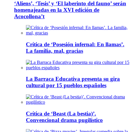
‘Aliens’, ‘Tesis’ y ‘El laberinto del fauno’ serán
homenajeadas en la XVI edición de
Acocollona’t
Crítica de ‘Posesión infernal: En llamas’.
La familia, mal, gracias
La Barraca Educativa presenta su gira
cultural por 15 pueblos españoles
Crítica de ‘Beast (La bestia)’.
Convencional drama pugilístico