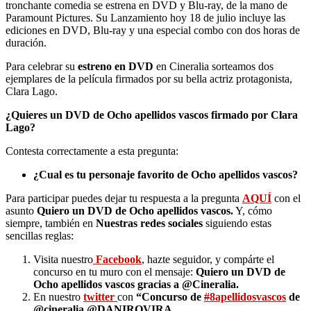
tronchante comedia se estrena en DVD y Blu-ray, de la mano de
Paramount Pictures. Su Lanzamiento hoy 18 de julio incluye las
ediciones en DVD, Blu-ray y una especial combo con dos horas de
duración.
Para celebrar su
estreno en DVD
en Cineralia sorteamos dos
ejemplares de la película firmados por su bella actriz protagonista,
Clara Lago.
¿Quieres un DVD de Ocho apellidos vascos firmado por Clara
Lago?
Contesta correctamente a esta pregunta:
¿Cual es tu personaje favorito de Ocho apellidos vascos?
Para participar puedes dejar tu respuesta a la pregunta
AQUÍ
con el
asunto
Quiero un
DVD de Ocho apellidos vascos
.
Y, cómo
siempre, también en
Nuestras redes sociales
siguiendo estas
sencillas reglas:
Visita nuestro
Facebook
, hazte seguidor, y compárte el
concurso en tu muro con el mensaje:
Quiero un
DVD de
Ocho apellidos vascos gracias a @Cineralia
.
En nuestro
twitter
con
“Concurso de
#
8apellidosvascos
de
@cineralia @DANIROVIRA,