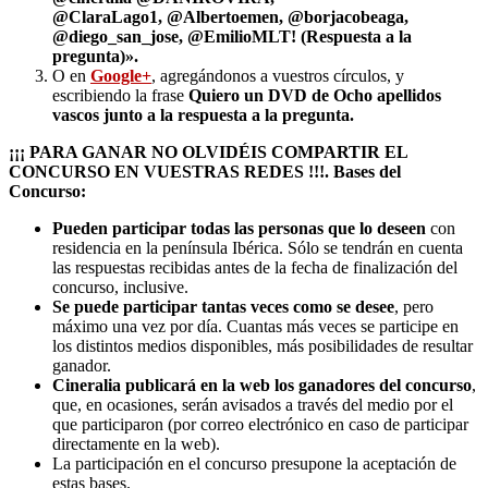
@ClaraLago1, @Albertoemen, @borjacobeaga,
@diego_san_jose, @EmilioMLT! (Respuesta a la
pregunta)».
O en
Google+
, agregándonos a vuestros círculos, y
escribiendo la frase
Quiero un
DVD de Ocho apellidos
vascos junto a la respuesta a la pregunta
.
¡¡¡ PARA GANAR NO OLVIDÉIS COMPARTIR EL
CONCURSO EN VUESTRAS REDES !!!.
Bases del
Concurso:
Pueden participar todas las personas que lo deseen
con
residencia en la península Ibérica. Sólo se tendrán en cuenta
las respuestas recibidas antes de la fecha de finalización del
concurso, inclusive.
Se puede participar tantas veces como se desee
, pero
máximo una vez por día. Cuantas más veces se participe en
los distintos medios disponibles, más posibilidades de resultar
ganador.
Cineralia publicará en la web los ganadores del concurso
,
que, en ocasiones, serán avisados a través del medio por el
que participaron (por correo electrónico en caso de participar
directamente en la web).
La participación en el concurso presupone la aceptación de
estas bases.