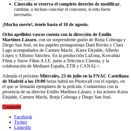
Cineralia se reserva el completo derecho de modificar
,
cambiar, o incluso cancelar el concurso, si esto fuese
necesario.
¡Mucha suerte!, tenéis hasta el 10 de agosto.
Ocho apellidos vascos cuenta con la dirección de Emilio
Martínez-Lázaro
, con un sorprendente guión de Borja Cobeaga y
Diego San José, en los papeles protagonistas Dani Rovira y Clara
Lago acompañados de Carmen Machi , Karra Elejalde, Alberto
López y Alfonso Sánchez. En la producción LaZona, Kowalski
Films y Snow Films A.I.E. junto a Telecinco Cinema, y la
colaboración de Mediaset España, ETB y CANAL+.
Además el próximo
Miércoles, 23 de julio en la FNAC Castellana
de Madrid a las 19:00
horas habrá un Photocall con el equipo, en
el que se firmarán ejemplares de la película. Contaremos con la
presencia de su director Emilio Martínez-Lázaro, y los actores Karra
Elejalde, Carmen Machi, Borja Cobeaga y Diego San José.
Compartir
Facebook
Twitter
LinkedIn